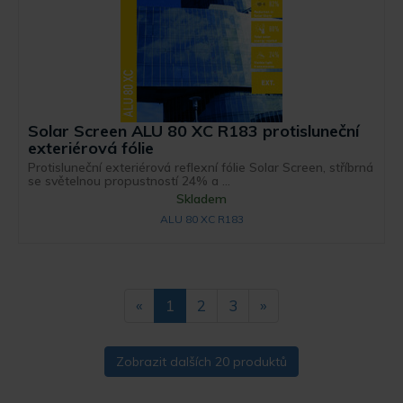
Solar Screen ALU 80 XC R183 protisluneční
exteriérová fólie
Protisluneční exteriérová reflexní fólie Solar Screen, stříbrná
se světelnou propustností 24% a ...
Skladem
ALU 80 XC R183
«
1
2
3
»
Zobrazit dalších 20 produktů