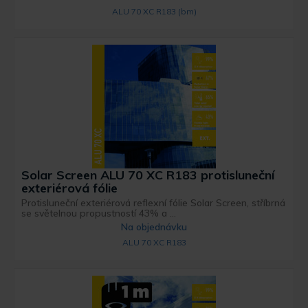
ALU 70 XC R183 (bm)
Solar Screen ALU 70 XC R183 protisluneční
exteriérová fólie
Protisluneční exteriérová reflexní fólie Solar Screen, stříbrná
se světelnou propustností 43% a ...
Na objednávku
ALU 70 XC R183