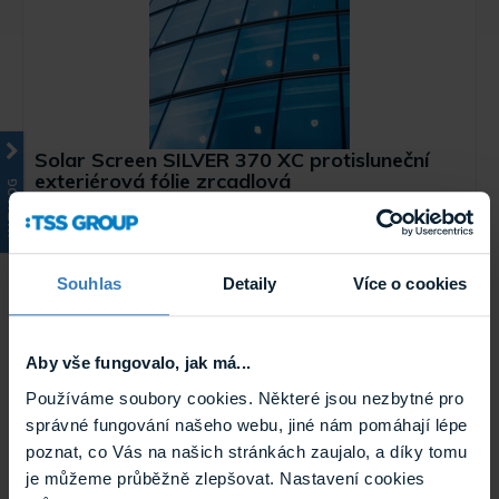
Solar Screen SILVER 370 XC protisluneční
exteriérová fólie zrcadlová
KATALOG
Prémiová protisluneční exteriérová reflexní fólie Solar
Screen se světelnou propustností 30% a ...
Na cestě
SILVER 370 XC
Souhlas
Detaily
Více o cookies
Novinka
Aby vše fungovalo, jak má...
Používáme soubory cookies. Některé jsou nezbytné pro
správné fungování našeho webu, jiné nám pomáhají lépe
poznat, co Vás na našich stránkách zaujalo, a díky tomu
je můžeme průběžně zlepšovat. Nastavení cookies