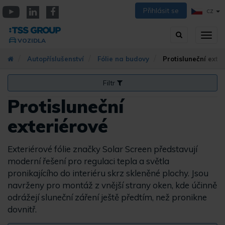
Přejít
Přihlásit se
CZ
k
YouTube
Linkedin
Facebook
hlavnímu
Vyhledávání
Přep
obsahu
VOZIDLA
zobra
navig
Autopříslušenství
Fólie na budovy
Protisluneční exte
Filtr
Protisluneční
exteriérové
Exteriérové fólie značky Solar Screen představují
moderní řešení pro regulaci tepla a světla
pronikajícího do interiéru skrz skleněné plochy. Jsou
navrženy pro montáž z vnější strany oken, kde účinně
odrážejí sluneční záření ještě předtím, než pronikne
dovnitř.