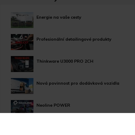
Energie na vaše cesty
Profesionální detailingové produkty
Thinkware U3000 PRO 2CH
Nová povinnost pro dodávková vozidla
Neoline POWER
HP LED žárovky pro xenonové světlomety