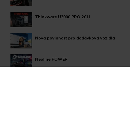
Thinkware U3000 PRO 2CH
Nová povinnost pro dodávková vozidla
Neoline POWER
HP LED žárovky pro xenonové světlomety
Užitečné novinky pro Vaše auto
Apple CarPlay/Android Auto moduly