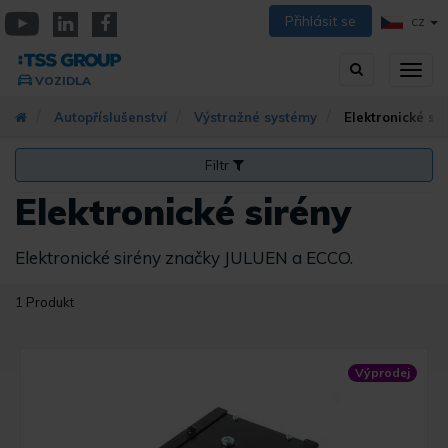
Přejít
Přihlásit se
CZ
k
YouTube
Linkedin
Facebook
hlavnímu
Vyhledávání
Přep
obsahu
VOZIDLA
zobra
navig
Autopříslušenství
Výstražné systémy
Elektronické si
Filtr
Elektronické sirény
Elektronické sirény značky JULUEN a ECCO.
1 Produkt
Výprodej