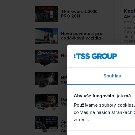
Kee
Thinkware U3000
4P 
PRO 2CH
RF SM
modul
CAN (
Nová povinnost pro
ident
dodávková vozidla
odemk
násle
imobil
Neoline POWER
Souhlas
HP LED žárovky pro
xenonové světlomety
Aby vše fungovalo, jak má...
Užitečné novinky pro
Vaše auto
Používáme soubory cookies. 
co Vás na našich stránkách 
změnit.
Apple
CarPlay/Android
Auto moduly
M 0