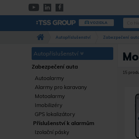
Přejít
k
YouTube
Linkedin
Facebook
hlavnímu
Co
VOZIDLA
obsahu
hledáte
Např.
Autopříslušenství
Zabezpečení aut
kamera
Dahua,
IPC-
Mo
Autopříslušenství
HFW…
Zabezpečení auta
15 prod
Autoalarmy
Alarmy pro karavany
Motoalarmy
Imobilizéry
GPS lokalizátory
Příslušenství k alarmům
Izolační pásky