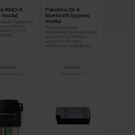
ra RMD-8
Pandora DI-4
ý modul
bluetooth bypass
modul
odul s teplotním
ro autoalarmy
Pandora DI-04 je
SMART, ELITE,
bezdrátový By-pass modul
IONAL.
pro systémy Pandora
určený na simulaci
přítomnosti originálního ...
Skladem
Skladem
ndora RMD-8
Pandora DI-4