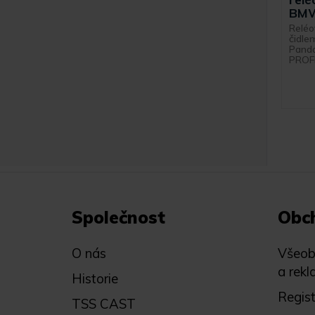
BMW 
Reléo
čidle
Pando
PROF
Společnost
Obc
O nás
Všeob
a rekl
Historie
Regis
TSS CAST