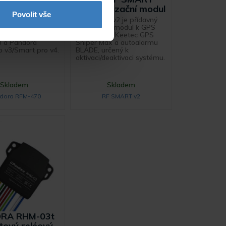
ý modul
v2 autorizační modul
Povolit vše
 rádiovou
RF SMART v2 je přídavný
ci 868 MHz se
autorizační modul k GPS
andora Elite
lokalizátoru Keetec GPS
v3 a Pandora
Sniper Max a autoalarmu
o v3/Smart pro v4.
BLADE, určený k
aktivaci/deaktivaci systému.
Skladem
Skladem
dora RFM-470
RF SMART v2
RA RHM-03t
tový reléový