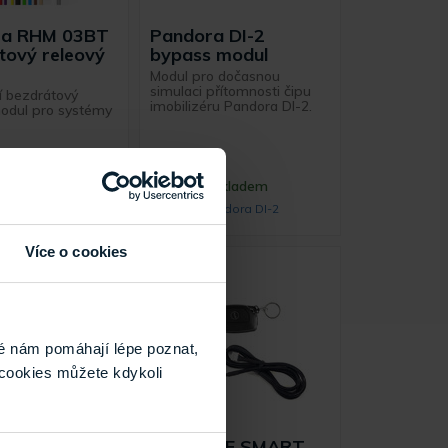
ra RHM 03BT
Pandora DI-2
tový releový
bypass modul
Modul pro dočasnou
simulaci přítomnosti čipu
cí bezdrátový
imobilizéru Pandora DI-2.
modul pro systémy
Skladem
Skladem
ora RHM-03BT
Pandora DI-2
Více o cookies
é nám pomáhají lépe poznat,
cookies můžete kdykoli
ra RFM-470
Keetec RF SMART