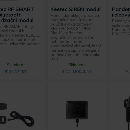
tec RF SMART
Keetec SIREN modul
Pando
luetooth
releov
Modul identifikuje poplach
rizační modul
originálního alarmu pro
Reléový m
použití s lokalizátorem
čidlem p
c RF SMART BT je
KEETEC GPS SNIPER.
Pandora 
kový modul k
Slouží k připojení
PROFESS
larmu Keetec BLADE,
originálních autoalarmů
 slouží ke komfortní
nebo autoalarmů s
izaci uživatele pomocí
kódovanými sirénami, které
nemají výstup pro pager s
přídavnými zařízeními jako
jsou ...
Skladem
Skladem
RF SMART BT
SIREN MODUL V2
Pa