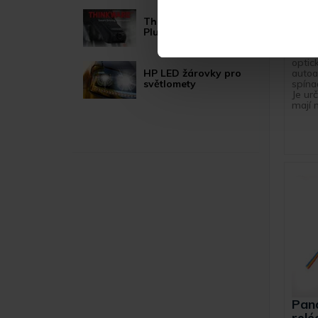
přip
Thinkware U1000
svět
Plus
M 06 
který
optic
autoa
HP LED žárovky pro
spína
světlomety
Je ur
mají n
Pan
relé