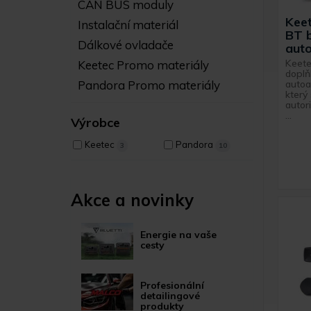
CAN BUS moduly
Kee
Instalační materiál
BT b
Dálkové ovladače
auto
Keete
Keetec Promo materiály
doplň
autoa
Pandora Promo materiály
který
autor
...
Výrobce
Keetec
Pandora
3
10
Akce a novinky
Energie na vaše
cesty
Profesionální
detailingové
produkty