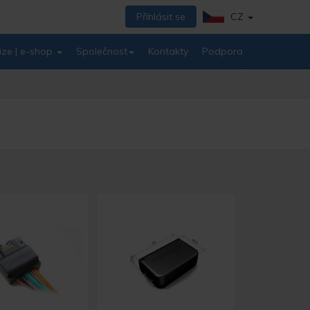
Přihlásit se
CZ
ize | e-shop
Společnost
Kontakty
Podpora