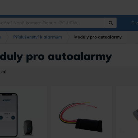
Div
Hledat
?
a
Příslušenství k alarmům
Moduly pro autoalarmy
duly pro autoalarmy
uktů