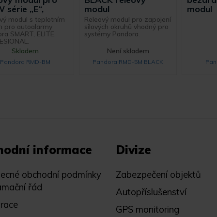
modul
modul
série „E“,
Releový modul pro zapojení
vý modul s teplotním
silových okruhů vhodný pro
m pro autoalarmy
systémy Pandora.
ra SMART, ELITE,
ESIONAL.
Skladem
Není skladem
Pandora RMD-BM
Pandora RMD-5M BLACK
Pan
hodní informace
Divize
ecné obchodní podmínky
Zabezpečení objektů
amační řád
Autopříslušenství
trace
GPS monitoring