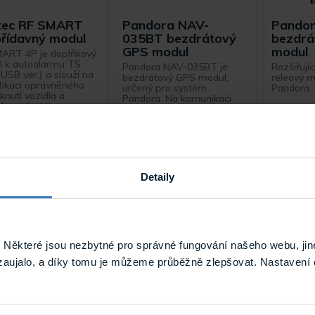
tec RF SMART
Pandora NAV-
Pando
přídavný modul
035BT bezdrátový
bezdrá
GPS modul
modul
ART 4P je doplňkový
 k autoalarmu TS
Pandora NAV-035BT je
Rozšiřují
USB ver.) a slouží na
bezdrátový GPS modul,
releový 
ifikaci oprávněného
určený pro systém
Pandora.
nutí vozidla a
Pandora. Na komunikaci
dnou deaktivaci
mezi modulem a řídící ...
izačního okruhu ...
Skladem
Skladem
RF SMART 4P
Pandora NAV-035BT
Pand
Detaily
Výprodej
Některé jsou nezbytné pro správné fungování našeho webu, jin
zaujalo, a díky tomu je můžeme průběžně zlepšovat. Nastavení 
6 modul na
Pandora RMD-BM v2
Pando