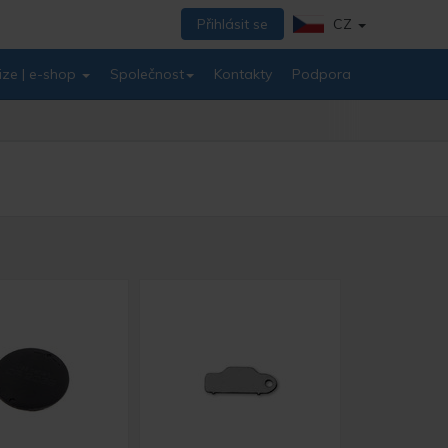
Přihlásit se
CZ
ize | e-shop
Společnost
Kontakty
Podpora