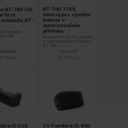
BT-780 TOOL
a BT-780 LID
nástroj pro výměnu
ní kryt
baterie v
e ovladače BT-
autorizovačním
přívěsku
kryt baterie
 BT-780.
Nástroj pro výměnu baterie
v autorizovačním přívěsku
BT-780.
Skladem
Na cestě
BT-780 LID
BT-780 TOOL
dora D-010
CV Pandora IS-850