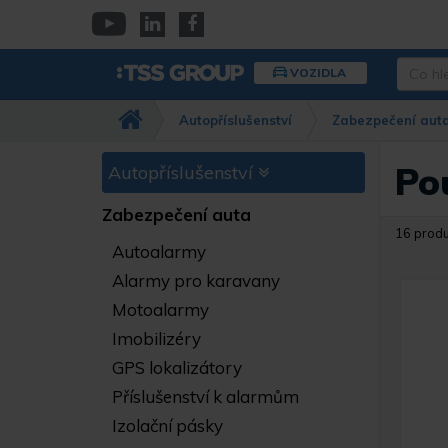
Přejít
k
YouTube
Linkedin
Facebook
hlavnímu
Co
VOZIDLA
obsahu
hledáte
Např.
Autopříslušenství
Zabezpečení aut
kamera
Dahua,
IPC-
Po
Autopříslušenství
HFW…
Zabezpečení auta
16 prod
Autoalarmy
Alarmy pro karavany
Motoalarmy
Imobilizéry
GPS lokalizátory
Příslušenství k alarmům
Izolační pásky