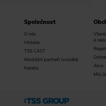
Společnost
Obc
O nás
Všeob
a rekl
Historie
Regis
TSS CAST
Ochra
Montážní partneři (vozidla)
Akce
Kariéra
Můj ú