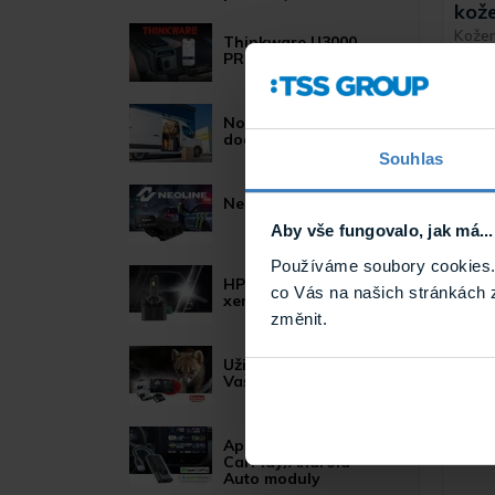
kože
Kožen
Thinkware U3000
Pando
PRO 2CH
Nová povinnost pro
dodávková vozidla
Souhlas
Neoline POWER
Aby vše fungovalo, jak má...
Používáme soubory cookies. 
HP LED žárovky pro
co Vás na našich stránkách 
xenonové světlomety
změnit.
Užitečné novinky pro
CV 
Vaše auto
plas
Sada 
dálko
Apple
468.
CarPlay/Android
Auto moduly