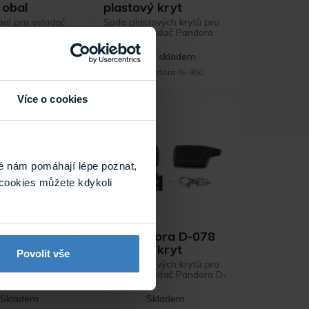
 obal
plastový kryt
al pro ovladač
Sada plastových krytů pro
D-010.
dálkový ovladač Pandora
IS-850.
Na cestě
Není skladem
Pandora D-010
CV Pandora IS-850
Více o cookies
é nám pomáhají lépe poznat,
cookies můžete kdykoli
a TAG LC
CV Pandora D-078
 pouzdro
plastový kryt
Povolit vše
ouzdro pro
Sada plastových krytů pro
ktní ovladače
dálkový ovladač Pandora D-
Pandora.
078.
Skladem
Skladem