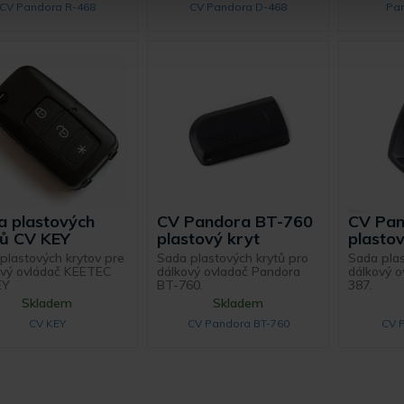
CV Pandora R-468
CV Pandora D-468
Pa
a plastových
CV Pandora BT-760
CV Pan
tů CV KEY
plastový kryt
plastov
plastových krytov pre
Sada plastových krytů pro
Sada plas
ový ovládač KEETEC
dálkový ovladač Pandora
dálkový o
EY
BT-760.
387.
Skladem
Skladem
CV KEY
CV Pandora BT-760
CV 