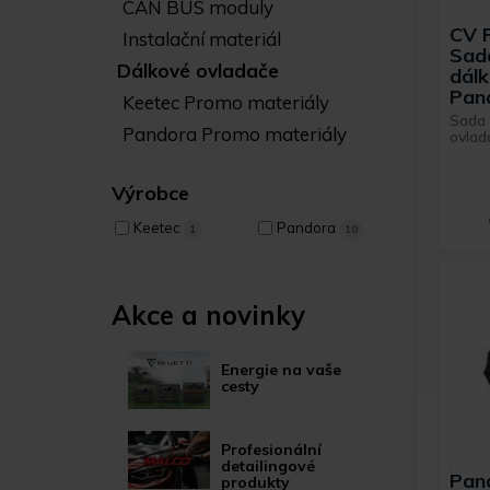
CAN BUS moduly
CV 
Instalační materiál
Sada
Dálkové ovladače
dálk
Pan
Keetec Promo materiály
Sada 
Pandora Promo materiály
ovlad
Výrobce
Keetec
Pandora
1
10
Akce a novinky
Energie na vaše
cesty
Profesionální
detailingové
Pan
produkty