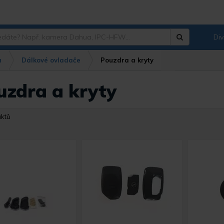
Div
Hledat
?
a
Dálkové ovladače
Pouzdra a kryty
uzdra a kryty
uktů