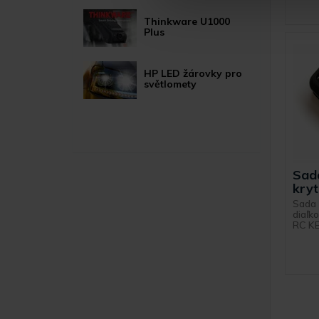
Thinkware U1000
Plus
HP LED žárovky pro
světlomety
Sad
kry
Sada 
diaľk
RC K