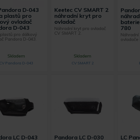
Pandora D-043
Keetec CV SMART 2
Pandor
 plastů pro
náhradní kryt pro
náhrad
ový ovladač
ovladač
bateri
dora D-043
780
Náhradní kryt pro ovladač
CV SMART 2.
plastů pro dálkový
Náhradní 
ač Pandora D-043.
ovladače
Skladem
Skladem
CV Pandora D-043
CV SMART 2
dora LC D-043
Pandora LC D-030
LC Pan