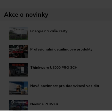
Akce a novinky
Energie na vaše cesty
Profesionální detailingové produkty
Thinkware U3000 PRO 2CH
Nová povinnost pro dodávková vozidla
Neoline POWER