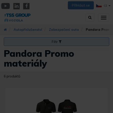
Přejít
Přihlásit se
CZ
k
YouTube
Linkedin
Facebook
hlavnímu
Vyhledávání
Přep
obsahu
VOZIDLA
zobra
navig
Autopříslušenství
Zabezpečení auta
Pandora Promo 
Filtr
Pandora Promo
materiály
6 produktů