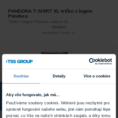
PANDORA T-SHIRT XL tričko s logem
Pandora
Tričko s logem Pandora, velikost XL.
Skladem
PANDORA T-SHIRT XL
Souhlas
Detaily
Více o cookies
Aby vše fungovalo, jak má...
PANDORA MUG hrnek s logem Pandora
KATALOG
Hrnek s logem Pandora.
Používáme soubory cookies. Některé jsou nezbytné pro
Skladem
správné fungování našeho webu, jiné nám pomáhají lépe
PANDORA MUG
poznat, co Vás na našich stránkách zaujalo, a díky tomu