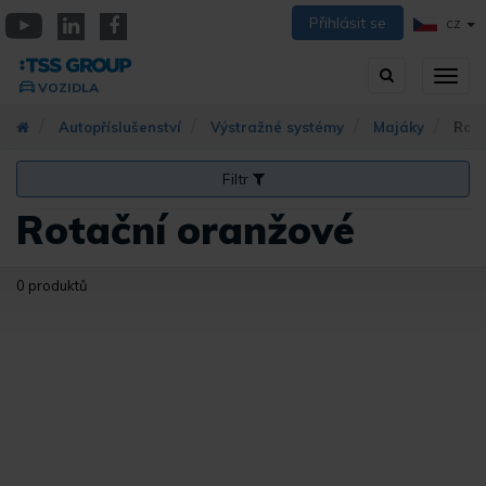
Přejít
Přihlásit se
CZ
k
YouTube
Linkedin
Facebook
hlavnímu
Vyhledávání
Přep
obsahu
VOZIDLA
zobra
navig
Autopříslušenství
Výstražné systémy
Majáky
Rota
Filtr
Rotační oranžové
0 produktů