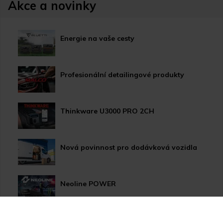
Akce a novinky
Energie na vaše cesty
Profesionální detailingové produkty
Thinkware U3000 PRO 2CH
Nová povinnost pro dodávková vozidla
Neoline POWER
HP LED žárovky pro xenonové světlomety