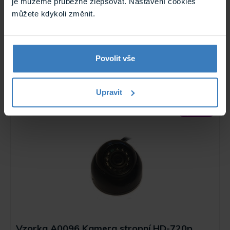
je můžeme průběžně zlepšovat. Nastavení cookies
můžete kdykoli změnit.
VYP MR1011GTB monitor 10.1“ stropní
USB/HDMI
Použité / repasované zboží - Záruka 12 měsíců.
Multimediální stropní monitor štíhlého designu (20mm) pro
pohodlné ...
Povolit vše
Není skladem
VYP MR1011GTB
Upravit
Výprodej
Vzorka A0096 Kamera stropní HD-720p,