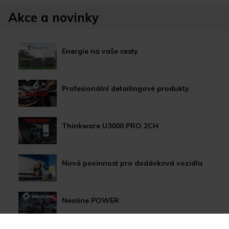
Akce a novinky
Energie na vaše cesty
Profesionální detailingové produkty
Thinkware U3000 PRO 2CH
Nová povinnost pro dodávková vozidla
Neoline POWER