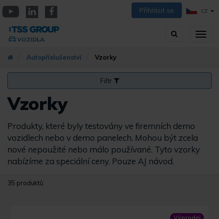
Přejít
Přihlásit se
CZ
k
YouTube
Linkedin
Facebook
hlavnímu
Vyhledávání
Přep
obsahu
VOZIDLA
zobra
navig
Autopříslušenství
Vzorky
Filtr
Vzorky
Produkty, které byly testovány ve firemních demo
vozidlech nebo v demo panelech. Mohou být zcela
nové nepoužité nebo málo používané. Tyto vzorky
nabízíme za speciální ceny. Pouze AJ návod.
35 produktů
Výprodej