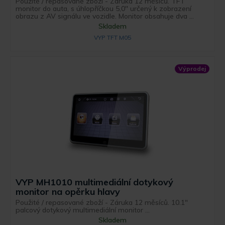
Použité / repasované zboží - Záruka 12 měsíců. TFT
monitor do auta, s úhlopříčkou 5,0'' určený k zobrazení
obrazu z AV signálu ve vozidle. Monitor obsahuje dva ...
Skladem
VYP TFT M05
Výprodej
VYP MH1010 multimediální dotykový
monitor na opěrku hlavy
Použité / repasované zboží - Záruka 12 měsíců. 10.1"
palcový dotykový multimediální monitor ...
Skladem