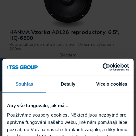
HANMA Vzorka A0126 reproduktory, 6,5“,
HQ-6500
Reproduktory do auta 2-pásmové, 16.5cm s výkonem
200W.
Skladem
Vzorka A0126
KATALOG
Výprodej
Souhlas
Detaily
Více o cookies
Aby vše fungovalo, jak má...
Používáme soubory cookies. Některé jsou nezbytné pro
správné fungování našeho webu, jiné nám pomáhají lépe
poznat, co Vás na našich stránkách zaujalo, a díky tomu