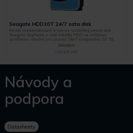
Seagate HDD10T 24/7 sata disk
Rychlý modernizovaný a vysoce spolehlivý pevný disk
Seagate SkyHawk z naší nabídky HDD se sníženou
spotřebou, vhodný pro provoz 24x7 a kapacitou 10 TB.
Skladem
HDD10T 24/7
Návody a
podpora
Datasheety