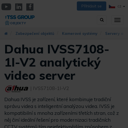
Přejít
Přihlásit se
CZ
k
YouTube
Linkedin
Facebook
hlavnímu
Vyhledávání
Přep
obsahu
OBJEKTY
zobra
navig
Zabezpečení objektů
Kamerové systémy
Servery a k
Dahua IVSS7108-
1I-V2 analytický
video server
| IVSS7108-1I-V2
Dahua IVSS je zařízení, které kombinuje tradiční
správu videa s inteligentní analýzou videa. IVSS je
kompatibilní s mnoha zařízeními třetích stran, což z
něj činí ideální řešení pro modernizaci tradičních
CCTV systémů tím nejefektivnějším způsobem z