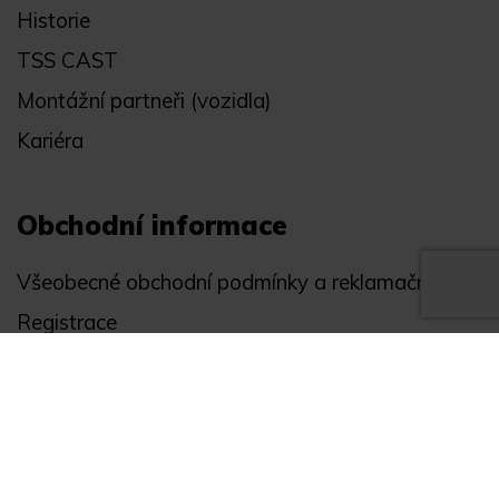
Historie
TSS CAST
Montážní partneři (vozidla)
Kariéra
Obchodní informace
Všeobecné obchodní podmínky a reklamační řád
Registrace
Ochrana osobních údajů
Akce
Můj účet