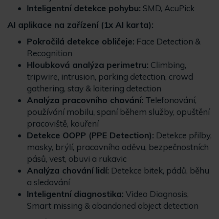
Inteligentní detekce pohybu:
SMD, AcuPick
AI aplikace na zařízení (1x AI karta):
Pokročilá detekce obličeje:
Face Detection &
Recognition
Hloubková analýza perimetru:
Climbing,
tripwire, intrusion, parking detection, crowd
gathering, stay & loitering detection
Analýza pracovního chování:
Telefonování,
používání mobilu, spaní během služby, opuštění
pracoviště, kouření
Detekce OOPP (PPE Detection):
Detekce přilby,
masky, brýlí, pracovního oděvu, bezpečnostních
pásů, vest, obuvi a rukavic
Analýza chování lidí:
Detekce bitek, pádů, běhu
a sledování
Inteligentní diagnostika:
Video Diagnosis,
Smart missing & abandoned object detection