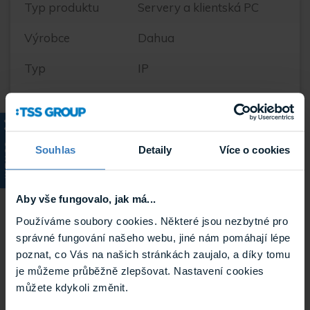
Typ produktu
Servery a klientská PC
Výrobce
Dahua
Typ
IP
Počet vstupů
128
Výstupy
VGA, HDMI(4K), HDMI
KATALOG
Souhlas
Detaily
Více o cookies
Maximální
do 512 Mbps
rychlost
záznamu IP
Aby vše fungovalo, jak má...
kamer
Používáme soubory cookies. Některé jsou nezbytné pro
správné fungování našeho webu, jiné nám pomáhají lépe
Maximální
32 Mpx
poznat, co Vás na našich stránkách zaujalo, a díky tomu
rozlišení na IP
je můžeme průběžně zlepšovat. Nastavení cookies
kameru
můžete kdykoli změnit.
Videokomprese
Smart H.265+, Smart