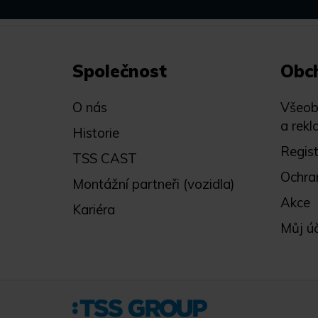
Společnost
Obc
O nás
Všeob
a rekl
Historie
Regis
TSS CAST
Ochra
Montážní partneři (vozidla)
Akce
Kariéra
Můj ú