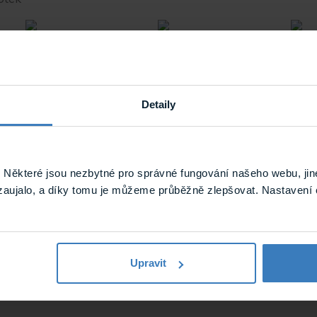
1 t
1 tlačítko, kamera
1 tlačítko, klávesnice
3x 2 tlačítka, klávesnice,
3x 2
3x 2 tlačítka
displej
Detaily
áky
a
další materiály
najdete přehledně na jednom místě
Z
ena výroba jednotek řady 2N VARIO. Pro ověření dostupnos
obchodní zástupce.
Některé jsou nezbytné pro správné fungování našeho webu, jin
zaujalo, a díky tomu je můžeme průběžně zlepšovat. Nastavení 
Upravit