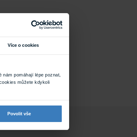
lačítko, klávesnice,
kamera
 tlačítka, klávesnice,
kamera, displej
Více o cookies
DE
.
ti se obraťte na
é nám pomáhají lépe poznat,
cookies můžete kdykoli
Povolit vše