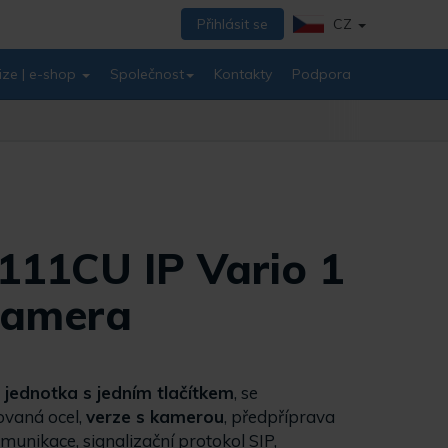
Přihlásit se
CZ
ize | e-shop
Společnost
Kontakty
Podpora
11CU IP Vario 1
 kamera
 jednotka s jedním tlačítkem
, se
ovaná ocel,
verze s kamerou
, předpříprava
munikace, signalizační protokol SIP,