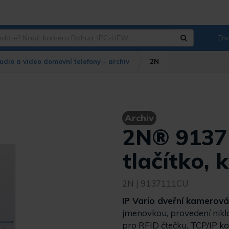
Div
Hledat
?
udio a video domovní telefony – archiv
2N
Archiv
2N® 91371
tlačítko,
2N
| 9137111CU
IP Vario dveřní kamerová
jmenovkou, provedení nikl
pro RFID čtečku, TCP/IP ko