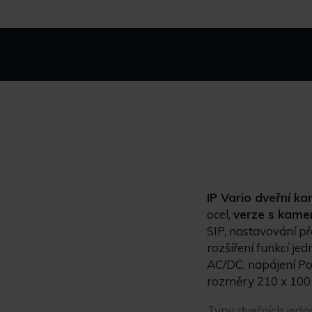
IP Vario dveřní k
ocel,
verze s kame
SIP, nastavování p
rozšíření funkcí je
AC/DC, napájení PoE
rozměry 210 x 100
Typy dveřních jedn