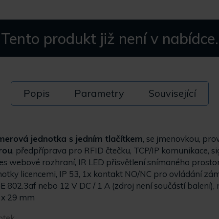
Tento produkt již není v nabídce.
Popis
Parametry
Související
amerová jednotka s jedním tlačítkem
, se jmenovkou, pro
rou
, předpříprava pro RFID čtečku, TCP/IP komunikace, si
řes webové rozhraní, IR LED přisvětlení snímaného prosto
dnotky licencemi, IP 53, 1x kontakt NO/NC pro ovládání zá
 802.3af nebo 12 V DC / 1 A (zdroj není součástí balení)
 x 29 mm
otek