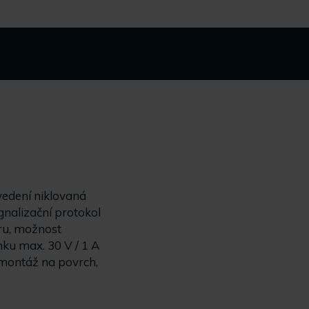
vedení niklovaná
gnalizační protokol
ru, možnost
mku max. 30 V / 1 A
, montáž na povrch,