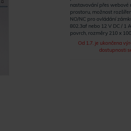
nastavování přes webové r
prostoru, možnost rozšíření
NO/NC pro ovládání zámku
802.3af nebo 12 V DC / 1 A
povrch, rozměry 210 x 10
Od 1.7. je ukončena vý
dostupnosti s