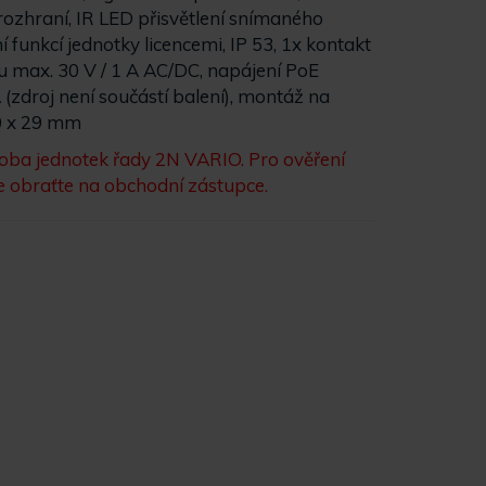
ozhraní, IR LED přisvětlení snímaného
 funkcí jednotky licencemi, IP 53, 1x kontakt
 max. 30 V / 1 A AC/DC, napájení PoE
 (zdroj není součástí balení), montáž na
0 x 29 mm
roba jednotek řady 2N VARIO. Pro ověření
e obraťte na obchodní zástupce.