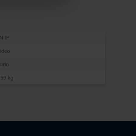
N IP
ideo
ario
.59 kg