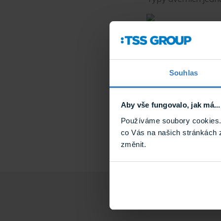
1 tlačítko
3 tlačítka
Souhlas
Videa
,
katalogy, let
Od 1.7. je ukonč
Aby vše fungovalo, jak má...
Používáme soubory cookies. 
co Vás na našich stránkách 
změnit.