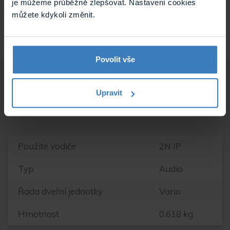
je můžeme průběžně zlepšovat. Nastavení cookies
zástupce.
můžete kdykoli změnit.
Povolit vše
Parametry
Upravit
Použité vodiče
2N IP
Typ
Audio
Řada dveřní jednotky
Vario
Hmotnost
0.618 kg