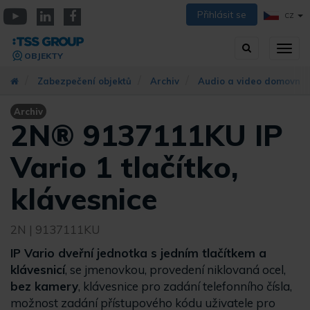
Přejít
Přihlásit se
CZ
k
YouTube
Linkedin
Facebook
hlavnímu
Vyhledávání
Přep
obsahu
OBJEKTY
zobra
navig
Zabezpečení objektů
Archiv
Audio a video domovní t
Archiv
2N® 9137111KU IP
Vario 1 tlačítko,
klávesnice
2N
| 9137111KU
IP Vario dveřní jednotka s jedním tlačítkem a
klávesnicí
, se jmenovkou, provedení niklovaná ocel,
bez kamery
, klávesnice pro zadání telefonního čísla,
možnost zadání přístupového kódu uživatele pro