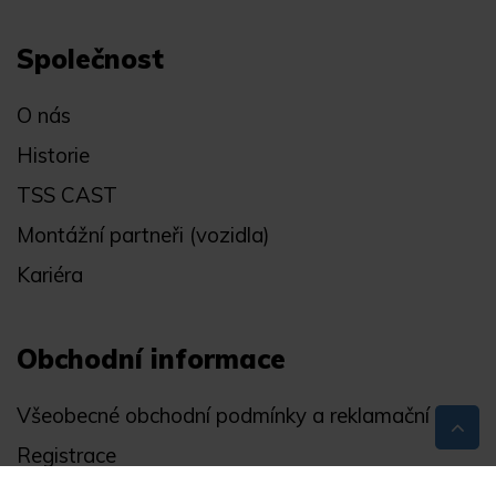
Společnost
O nás
Historie
TSS CAST
Montážní partneři (vozidla)
Kariéra
Obchodní informace
Všeobecné obchodní podmínky a reklamační řád
Registrace
Ochrana osobních údajů