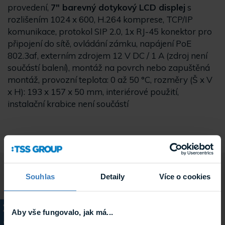
provedení,
7" barevný dotykový LCD displej
s
rozlišením 1024 x 600, H.264 komprese, TCP/IP
komunikace, protokol SIP 2.0, 1x RJ-45 konektor pro
připojení do sítě, ovládání zámku, napájení PoE
802.3af, externím zdrojem 12 V DC / 1 A (zdroj není
součástí balení), montáž na povrch nebo zapuštěná
montáž, provozní teplota: 0 až 50 °C, rozměry (Š x V
x H): 193 x 157 x 50 mm, interiérové použití,
instalační krabice není součástí
Souhlas
Detaily
Více o cookies
Parametry
Aby vše fungovalo, jak má...