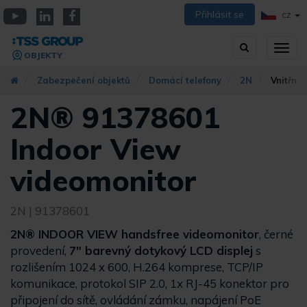
Přejít
Přihlásit se
CZ
k
YouTube
Linkedin
Facebook
hlavnímu
Vyhledávání
Přep
obsahu
OBJEKTY
zobra
navig
Zabezpečení objektů
Domácí telefony
2N
Vnitřní 
2N® 91378601
Indoor View
videomonitor
2N
| 91378601
2N® INDOOR VIEW handsfree videomonitor
, černé
provedení,
7" barevný dotykový LCD displej
s
rozlišením 1024 x 600, H.264 komprese, TCP/IP
komunikace, protokol SIP 2.0, 1x RJ-45 konektor pro
připojení do sítě, ovládání zámku, napájení PoE