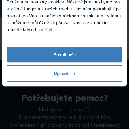
KATALOG
Používáme soubory cookies. Některé jsou nezbytné pro
Typ produktu
Vnitřní jednotky
správné fungování našeho webu, jiné nám pomáhají lépe
poznat, co Vás na našich stránkách zaujalo, a díky tomu
Systém DDZ
2N
je můžeme průběžně zlepšovat. Nastavení cookies
můžete kdykoli změnit.
Hmotnost
0.875 kg
Povolit vše
Upravit
Potřebujete pomoc?
Nákupem to nekončí.
Pro naše zákazníky je k dispozici tým
profesionálů připravených poradit telefonicky