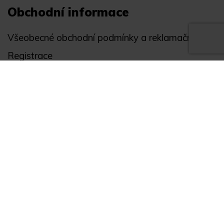
Obchodní informace
Všeobecné obchodní podmínky a reklamační řád
Registrace
Ochrana osobních údajů
Akce
Můj účet
Divize
Zabezpečení objektů
Autopříslušenství
GPS monitoring