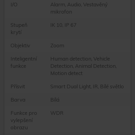
I/O
Alarm, Audio, Vestavěný
mikrofon
Stupeň
IK 10, IP 67
krytí
Objektiv
Zoom
Inteligentní
Human detection, Vehicle
funkce
Detection, Animal Detection,
Motion detect
Přísvit
Smart Dual Light, IR, Bílé světlo
Barva
Bílá
Funkce pro
WDR
vylepšení
obrazu