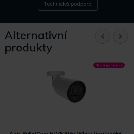
Technická podpora
Alternativní
produkty
Nová generace
Ajax BulletCam HLVF 8Mp White Varifokální