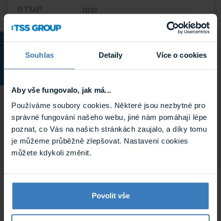
RTMP
ano
protokol
Podpora
Slot pro paměťovou kartu,
ONVIF
Souhlas
Detaily
Více o cookies
KATALOG
Délka
60 m
přísvitu
Aby vše fungovalo, jak má...
Používáme soubory cookies. Některé jsou nezbytné pro
Podpora
micro SD
správné fungování našeho webu, jiné nám pomáhají lépe
karet
poznat, co Vás na našich stránkách zaujalo, a díky tomu
je můžeme průběžně zlepšovat. Nastavení cookies
můžete kdykoli změnit.
Související
Povolit vše