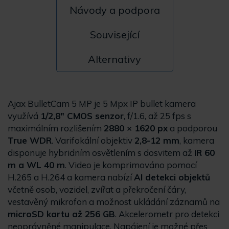
Návody a podpora
Související
Alternativy
Ajax BulletCam 5 MP je 5 Mpx IP bullet kamera
využívá
1/2,8" CMOS senzor
, f/1.6, až 25 fps s
maximálním rozlišením
2880 × 1620 px
a podporou
True WDR
. Varifokální objektiv
2,8-12 mm
, kamera
disponuje hybridním osvětlením s dosvitem až
IR 60
m a WL 40 m
. Video je komprimováno pomocí
H.265 a H.264 a kamera nabízí
AI detekci objektů
včetně osob, vozidel, zvířat a překročení čáry,
vestavěný mikrofon a možnost ukládání záznamů na
microSD kartu až 256 GB
. Akcelerometr pro detekci
neoprávněné manipulace. Napájení je možné přes