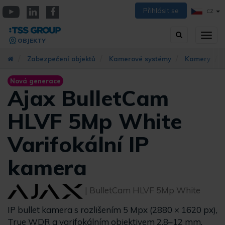
Přejít
Přihlásit se
CZ
k
YouTube
Linkedin
Facebook
hlavnímu
Vyhledávání
Přep
obsahu
OBJEKTY
zobra
navig
Zabezpečení objektů
Kamerové systémy
Kamery
Nová generace
Ajax BulletCam
HLVF 5Mp White
Varifokální IP
kamera
| BulletCam HLVF 5Mp White
IP bullet kamera s rozlišením 5 Mpx (2880 × 1620 px),
True WDR a varifokálním objektivem 2,8–12 mm.