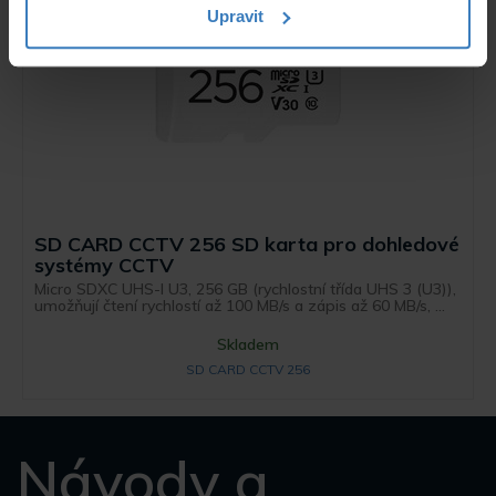
Upravit
SD CARD CCTV 256 SD karta pro dohledové
systémy CCTV
Micro SDXC UHS-I U3, 256 GB (rychlostní třída UHS 3 (U3)),
umožňují čtení rychlostí až 100 MB/s a zápis až 60 MB/s, ...
Skladem
SD CARD CCTV 256
Návody a