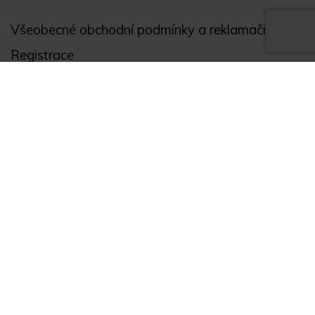
Všeobecné obchodní podmínky a reklamační řád
Registrace
Ochrana osobních údajů
Akce
Můj účet
Divize
Zabezpečení objektů
Autopříslušenství
GPS monitoring
Novinky