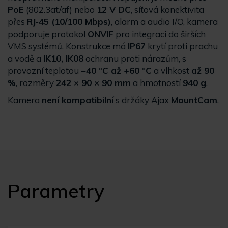
PoE
(802.3at/af) nebo
12 V DC
, síťová konektivita
přes
RJ‑45 (10/100 Mbps)
, alarm a audio I/O, kamera
podporuje protokol
ONVIF
pro integraci do širších
VMS systémů. Konstrukce má
IP67
krytí proti prachu
a vodě a
IK10, IK08
ochranu proti nárazům, s
provozní teplotou
−40 °C až +60 °C
a vlhkost
až 90
%
, rozměry
242 × 90 × 90 mm
a hmotností
940 g
.
Kamera
není kompatibilní
s držáky Ajax
MountCam
.
Parametry