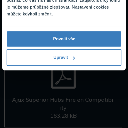
poznat, co Vás na našich stránkách zaujalo, a díky tomu
je můžeme průběžně zlepšovat. Nastavení cookies
můžete kdykoli změnit.
Ajax Baseline Hubs Fire en Compatibil
ity
166,66 kB
Povolit vše
Upravit
Ajax Superior Hubs Fire en Compatibil
ity
163,28 kB