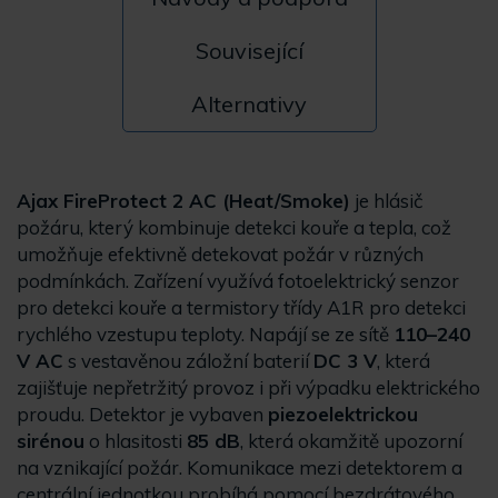
Související
Alternativy
Ajax FireProtect 2 AC (Heat/Smoke)
je hlásič
požáru, který kombinuje detekci kouře a tepla, což
umožňuje efektivně detekovat požár v různých
podmínkách. Zařízení využívá fotoelektrický senzor
pro detekci kouře a termistory třídy A1R pro detekci
rychlého vzestupu teploty. Napájí se ze sítě
110–240
V AC
s vestavěnou záložní baterií
DC 3 V
, která
zajišťuje nepřetržitý provoz i při výpadku elektrického
proudu. Detektor je vybaven
piezoelektrickou
sirénou
o hlasitosti
85 dB
, která okamžitě upozorní
na vznikající požár. Komunikace mezi detektorem a
centrální jednotkou probíhá pomocí bezdrátového