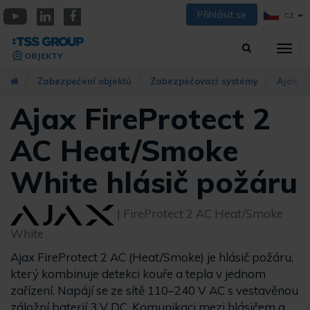
Přejít
Přihlásit se
CZ
k
YouTube
Linkedin
Facebook
hlavnímu
Vyhledávání
Přep
obsahu
OBJEKTY
zobra
navig
Zabezpečení objektů
Zabezpečovací systémy
Ajax S
Ajax FireProtect 2
AC Heat/Smoke
White hlásič požáru
| FireProtect 2 AC Heat/Smoke
White
Ajax FireProtect 2 AC (Heat/Smoke) je hlásič požáru,
který kombinuje detekci kouře a tepla v jednom
zařízení. Napájí se ze sítě 110–240 V AC s vestavěnou
záložní baterií 3 V DC. Komunikaci mezi hlásičem a