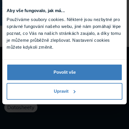
Výrobce
AMC
KATALOG
Aby vše fungovalo, jak má...
Používáme soubory cookies. Některé jsou nezbytné pro
Hmotnost
2.882 kg
správné fungování našeho webu, jiné nám pomáhají lépe
poznat, co Vás na našich stránkách zaujalo, a díky tomu
je můžeme průběžně zlepšovat. Nastavení cookies
můžete kdykoli změnit.
Návody a
Povolit vše
podpora
Upravit
Datasheety