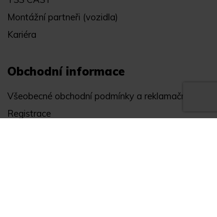
Montážní partneři (vozidla)
Kariéra
Obchodní informace
Všeobecné obchodní podmínky a reklamační řád
Registrace
Ochrana osobních údajů
Akce
Můj účet
Divize