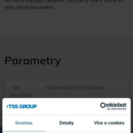
na stůl a napájecí adaptér. Rozměry 434 x 288 x 65
mm, černé provedení.
Parametry
Typ
Multimediální přehrávače
produktu
Systém
TOA systém VM-3000, TOA
NZS
systém VX-3000
Souhlas
Detaily
Více o cookies
Systém
Komerční audio