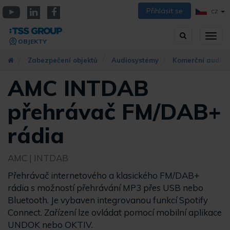
Přejít
Přihlásit se
CZ
k
YouTube
Linkedin
Facebook
hlavnímu
Vyhledávání
Přep
obsahu
OBJEKTY
zobra
navig
Zabezpečení objektů
Audiosystémy
Komerční audio
AMC INTDAB
přehrávač FM/DAB+
rádia
AMC
| INTDAB
Přehrávač internetového a klasického FM/DAB+
rádia s možností přehrávání MP3 přes USB nebo
Bluetooth. Je vybaven integrovanou funkcí Spotify
Connect. Zařízení lze ovládat pomocí mobilní aplikace
UNDOK nebo OKTIV.