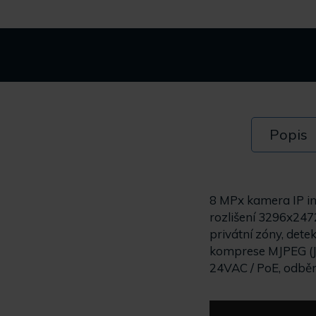
Popis
8 MPx kamera IP in
rozlišení 3296x2472
privátní zóny, det
komprese MJPEG (JP
24VAC / PoE, odbě