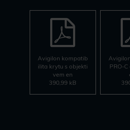
Avigilon kompatib
Avigil
ilita krytu s objekti
PRO-C 
vem en
390,99 kB
39