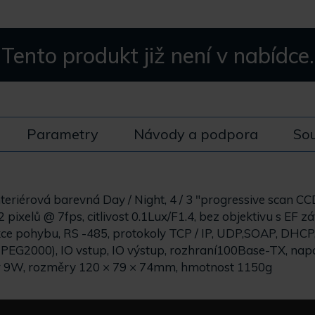
Tento produkt již není v nabídce.
Parametry
Návody a podpora
Sou
teriérová barevná Day / Night, 4 / 3 "progressive scan C
 pixelů @ 7fps, citlivost 0.1Lux/F1.4, bez objektivu s EF 
ekce pohybu, RS -485, protokoly TCP / IP, UDP,SOAP, DHCP,
EG2000), IO vstup, IO výstup, rozhraní100Base-TX, nap
r 9W, rozměry 120 × 79 × 74mm, hmotnost 1150g