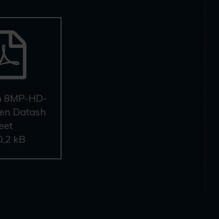
on 8MP-HD-
en Datash
eet
0,2 kB