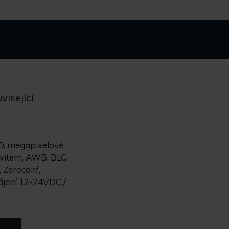
visející
CD, megapixelové
závitem, AWB, BLC,
 Zeroconf,
ájení 12-24VDC /