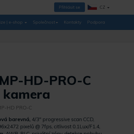
Přihlásit se
CZ
ize | e-shop
Společnost
Kontakty
Podpora
 8MP-HD-PRO-C
P kamera
MP-HD PRO-C
ová barevná,
4/3" progressive scan CCD,
6x2472 pixelů @ 7fps, citlivost 0.1Lux/F1.4,
m,
AWB, BLC, privátní zóny, detekce pohybu,