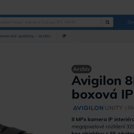
Div
Hledat
?
amerové systémy – archiv
IP
Archiv
Avigilon
boxová I
| 8
8 MPx kamera IP interiér
megapixelové rozlišení 329
bez objektivu s EF závite