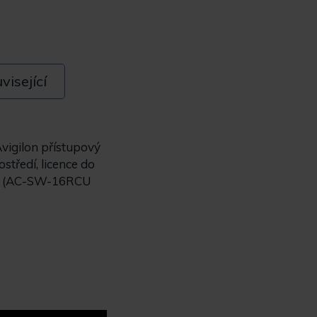
visející
vigilon přístupový
tředí, licence do
encí (AC-SW-16RCU