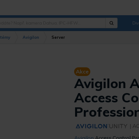
Div
Hledat
?
stémy
Avigilon
Server
Akce
Avigilon
Access Co
Professio
| A
Avigilon
Access Control Pro