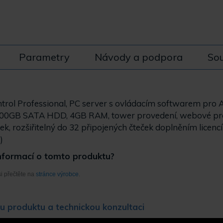
Parametry
Návody a podpora
Sou
ntrol Professional, PC server s ovládacím softwarem pro A
500GB SATA HDD, 4GB RAM, tower provedení, webové pros
ček, rozšiřitelný do 32 připojených čteček doplněním lic
)
informací o tomto produktu?
si přečtěte na
stránce výrobce
.
u produktu a technickou konzultaci