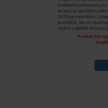
ovládacím softwarem pro 
serveru je operační systém
SATA pevném disku. Uživat
prohlížeče. Server obsahuje
možné o dalších 16 licenc
Produkt byl v
Avigi