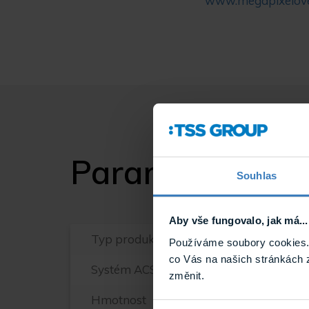
www.megapixelov
Parametry
Souhlas
Aby vše fungovalo, jak má...
Typ produktu
Používáme soubory cookies. 
co Vás na našich stránkách 
Systém ACS
změnit.
Hmotnost