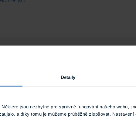
ekamery.cz
Detaily
Server
Některé jsou nezbytné pro správné fungování našeho webu, jin
zaujalo, a díky tomu je můžeme průběžně zlepšovat. Nastavení 
Avigilon
9 kg