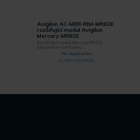
Avigilon AC-MER-RIM-MR62E
rozšiřující modul Avigilon
Mercury MR62E
Rozšiřující modul Mercury MR51E,
připojení ke kontroléru ...
Na objednávku
AC-MER-RIM-MR62E