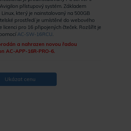
Avigilon přístupový systém. Základem
 Linux, který je nainstalovaný na 500GB
elské prostředí je umístěné do webového
 licenci pro 16 připojených čteček. Rozšířit je
í pomocí
AC-SW-16RCU
.
yprodán a nahrazen novou řadou
lon AC-APP-16R-PRO-6.
Ukázat cenu