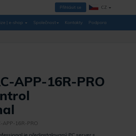
Přihlásit se
CZ
ize | e-shop
Společnost
Kontakty
Podpora
 AC-APP-16R-PRO
ntrol
nal
C-APP-16R-PRO
fessional je předinstalovaný PC server s