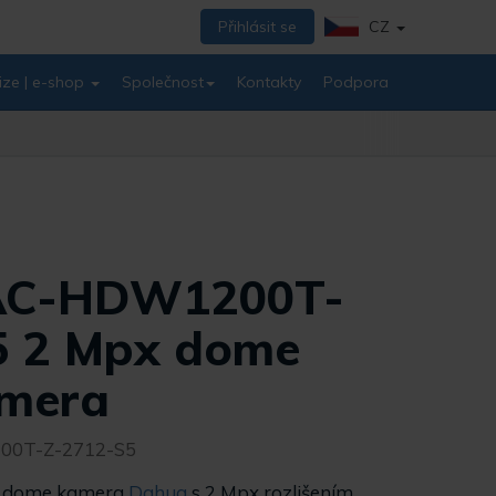
Přihlásit se
CZ
ize | e-shop
Společnost
Kontakty
Podpora
AC-HDW1200T-
5 2 Mpx dome
mera
00T-Z-2712-S5
I dome kamera
Dahua
s 2 Mpx rozlišením.