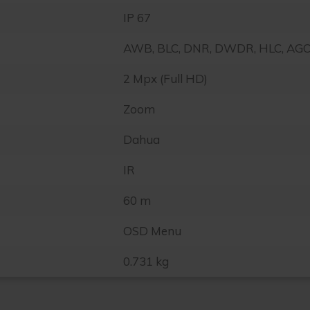
IP 67
AWB, BLC, DNR, DWDR, HLC, AG
2 Mpx (Full HD)
Zoom
Dahua
IR
60 m
OSD Menu
0.731 kg