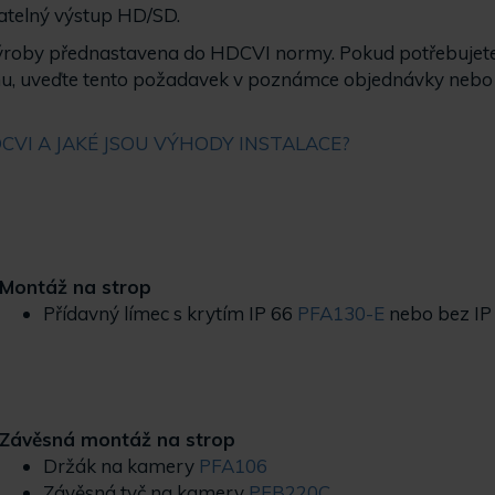
telný výstup HD/SD.
ýroby přednastavena do HDCVI normy. Pokud potřebujete p
mu, uveďte tento požadavek v poznámce objednávky nebo 
.
VI A JAKÉ JSOU VÝHODY INSTALACE?
Montáž na strop
Přídavný límec s krytím IP 66
PFA130-E
nebo bez IP 
Závěsná montáž na strop
Držák na kamery
PFA106
Závěsná tyč na kamery
PFB220C