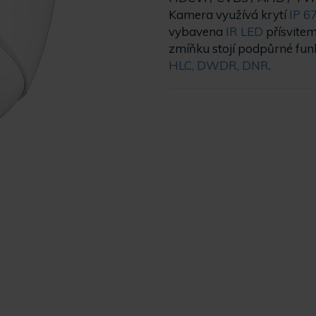
Kamera využívá krytí
IP 6
vybavena
IR LED
přísvitem
zmíňku stojí podpůrné funk
HLC, DWDR, DNR
.