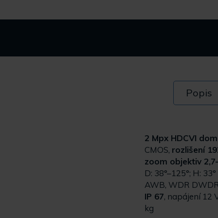
Popis
2 Mpx HDCVI dom
CMOS,
rozlišení 1
zoom objektiv 2,
D: 38°–125°; H: 33° 
AWB, WDR DWDR, BL
IP 67
, napájení 12
kg