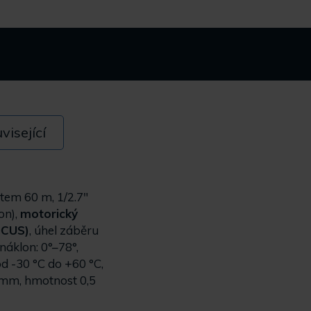
visející
item 60 m, 1/2.7"
 on),
motorický
OCUS)
, úhel záběru
 náklon: 0°–78°,
 -30 °C do +60 °C,
 mm, hmotnost 0,5