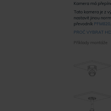
Kamera má přepína
Tato kamera je z v
nastavit jinou nor
převodník
PFM820
PROČ VYBRAT HDC
Příklady montáže