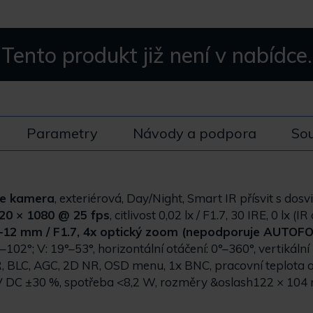
Tento produkt již není v nabídce.
Parametry
Návody a podpora
Sou
e kamera
, exteriérová, Day/Night, Smart IR přísvit s dosv
920 × 1080 @ 25 fps
, citlivost 0,02 lx / F1.7, 30 IRE, 0 lx (IR
7–12 mm / F1.7, 4x optický zoom (nepodporuje AUTOF
–102°; V: 19°–53°, horizontální otáčení: 0°–360°, vertikální
C, AGC, 2D NR, OSD menu, 1x BNC, pracovní teplota od
 V DC ±30 %, spotřeba <8,2 W, rozměry &oslash122 × 104