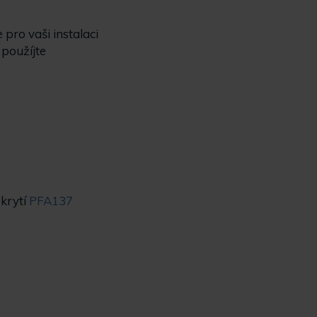
ro vaši instalaci
použíjte
krytí
PFA137