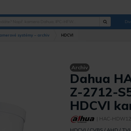
Div
Hledat
?
amerové systémy – archiv
HDCVI
Archiv
Dahua H
Z-2712-S
HDCVI ka
| HAC-HDW12
HDCVI / CVBS / AHD / TV