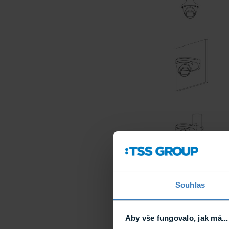
Souhlas
Více technických in
www.dahuatechnol
Aby vše fungovalo, jak má...