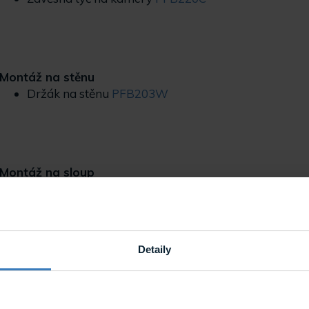
Montáž na stěnu
Držák na stěnu
PFB203W
Montáž na sloup
Držák na stěnu
PFB203W
Adaptér pro montáž na sloup
PFA152-E
Detaily
formací si přečtěte na
stránce výrobce.
ogy.cz