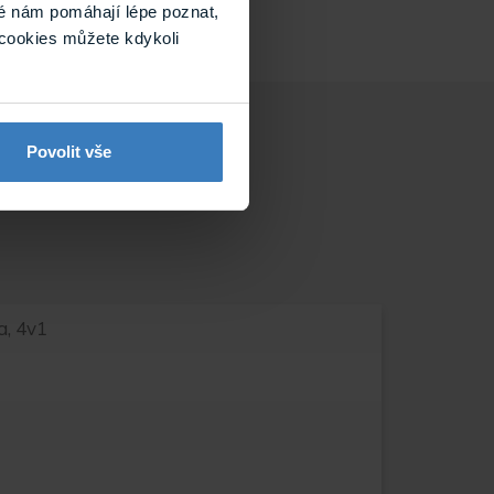
é nám pomáhají lépe poznat,
cookies můžete kdykoli
Povolit vše
, 4v1