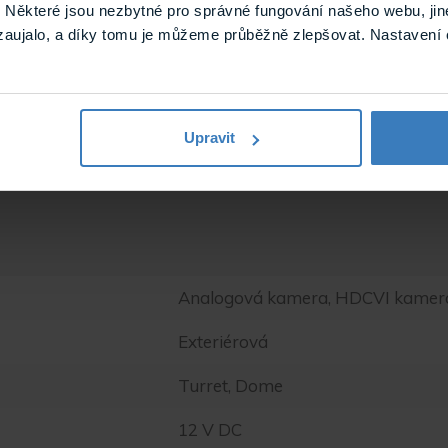
Některé jsou nezbytné pro správné fungování našeho webu, jin
zaujalo, a díky tomu je můžeme průběžně zlepšovat. Nastavení 
Upravit
Analogová kamera, HDCVI kamera
Exteriérová
Turret, Dome
12 V DC