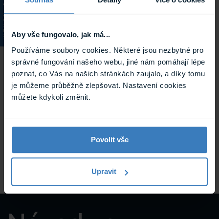
KATALOG
Aby vše fungovalo, jak má...
Používáme soubory cookies. Některé jsou nezbytné pro
správné fungování našeho webu, jiné nám pomáhají lépe
poznat, co Vás na našich stránkách zaujalo, a díky tomu
je můžeme průběžně zlepšovat. Nastavení cookies
můžete kdykoli změnit.
Dahua PFA100 nástavec k držáku
Nástavec pro montáž na stěnu s držákem PFB300s,
Povolit vše
montáž na strop s PFB300C, pro kamery IPC-HDBW5100P,
HDB5302P
Skladem
Upravit
PFA100