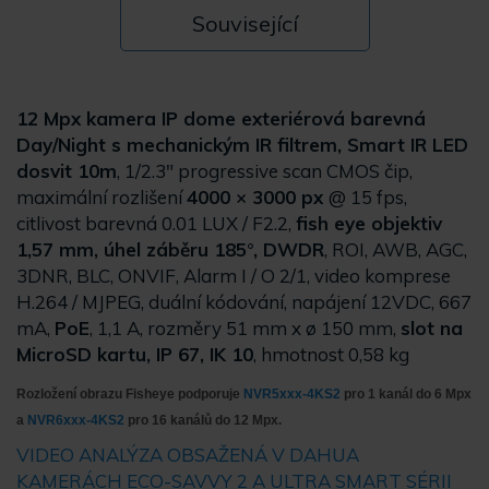
Související
12 Mpx kamera IP dome exteriérová barevná
Day/Night s mechanickým IR filtrem, Smart IR LED
dosvit 10m
, 1/2.3" progressive scan CMOS čip,
maximální rozlišení
4000 × 3000 px
@ 15 fps,
citlivost barevná 0.01 LUX / F2.2,
fish eye objektiv
1,57 mm, úhel záběru 185°, DWDR
, ROI, AWB, AGC,
3DNR, BLC, ONVIF, Alarm I / O 2/1, video komprese
H.264 / MJPEG, duální kódování, napájení 12VDC, 667
mA,
PoE
, 1,1 A, rozměry 51 mm x ø 150 mm,
slot na
MicroSD kartu, IP 67, IK 10
, hmotnost 0,58 kg
Rozložení obrazu Fisheye podporuje
NVR5xxx-4KS2
pro 1 kanál do 6 Mpx
a
NVR6xxx-4KS2
pro 16 kanálů do 12 Mpx.
VIDEO ANALÝZA OBSAŽENÁ V DAHUA
KAMERÁCH
ECO-SAVVY 2 A ULTRA SMART SÉRII