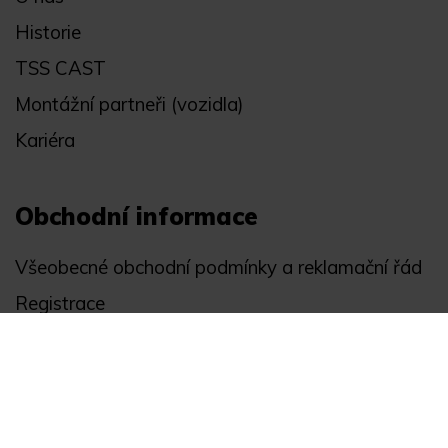
Historie
TSS CAST
Montážní partneři (vozidla)
Kariéra
Obchodní informace
Všeobecné obchodní podmínky a reklamační řád
Registrace
Ochrana osobních údajů
Akce
Můj účet