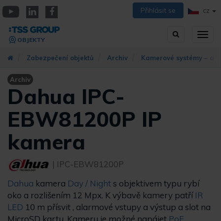
Přejít
Přihlásit se
CZ
k
YouTube
Linkedin
Facebook
hlavnímu
Vyhledávání
Přep
obsahu
OBJEKTY
zobra
navig
Zabezpečení objektů
Archiv
Kamerové systémy – arc
Archiv
Dahua IPC-
EBW81200P IP
kamera
| IPC-EBW81200P
Dahua
kamera
Day / Night
s objektivem typu rybí
oko a rozlišením 12 Mpx. K výbavě kamery patří
IR
LED
10 m
přísvit , alarmové vstupy a výstup a slot na
MicroSD kartu. Kameru je možné napájet
PoE
.