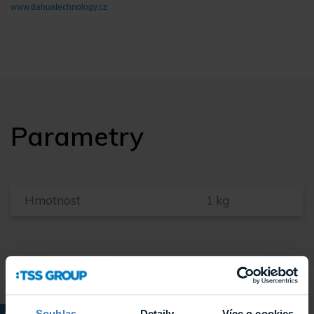
www.dahuatechnology.cz
Parametry
Hmotnost
1 kg
Související
Souhlas
Detaily
Více o cookies