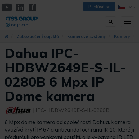
Přejít
Přihlásit se
CZ
k
YouTube
Linkedin
Facebook
hlavnímu
Vyhledávání
Přep
obsahu
OBJEKTY
zobra
navig
Zabezpečení objektů
Kamerové systémy
Kamery
Dahua IPC-
HDBW2649E-S-IL-
0280B 6 Mpx IP
Dome kamera
| IPC-HDBW2649E-S-IL-0280B
6 Mpx dome kamera od společnosti Dahua. Kamera
využívá krytí IP 67 a antivandal ochranu IK 10, které ji
předurčují pro venkovní použití, a je vybavena IR LED