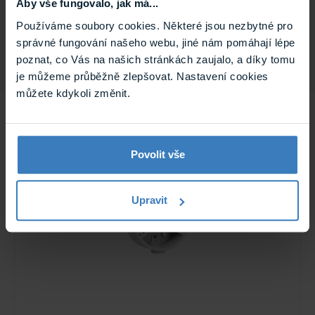
Aby vše fungovalo, jak má...
Hmotnost
0.501 kg
Používáme soubory cookies. Některé jsou nezbytné pro
správné fungování našeho webu, jiné nám pomáhají lépe
poznat, co Vás na našich stránkách zaujalo, a díky tomu
je můžeme průběžně zlepšovat. Nastavení cookies
můžete kdykoli změnit.
Související
Povolit vše
Upravit