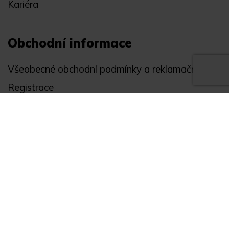
Kariéra
Obchodní informace
Všeobecné obchodní podmínky a reklamační řád
Registrace
Ochrana osobních údajů
Akce
Můj účet
Divize
Zabezpečení objektů
Autopříslušenství