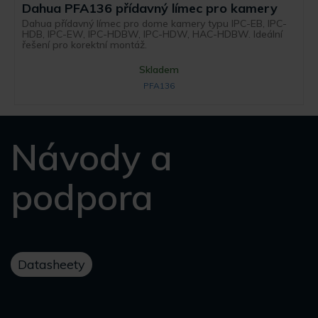
Dahua PFA136 přídavný límec pro kamery
Dahua přídavný límec pro dome kamery typu IPC-EB, IPC-
HDB, IPC-EW, IPC-HDBW, IPC-HDW, HAC-HDBW. Ideální
řešení pro korektní montáž.
Skladem
PFA136
Návody a
podpora
Datasheety