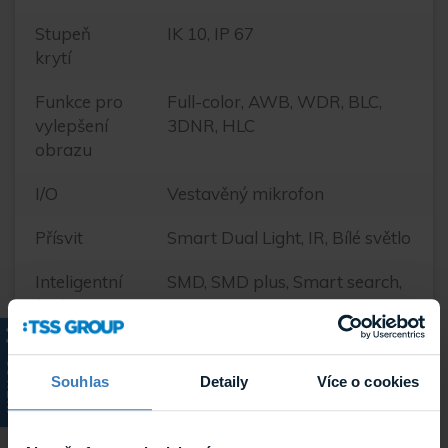
Stupeň
IK 10, IP 67
krytí
Funkce pro
Full-color, AWB, WDR, BLC,
vylepšení
3DNR, HLC
obrazu
I/O
Vestavěný mikrofon
Přísvit
Smart Dual Light, IR, Bílé světlo
Inteligentní
SMD, SMD plus, Smart search,
funkce
IVS (Perimetr Protection)
Délka
30 m
KATALOG
přísvitu
Souhlas
Detaily
Více o cookies
Podpora
micro SD
karet