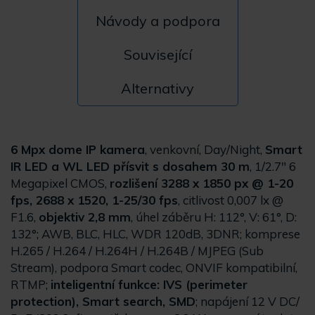
Návody a podpora
Související
Alternativy
6 Mpx dome IP kamera
, venkovní, Day/Night,
Smart
IR LED a WL LED přísvit s dosahem 30 m
, 1/2.7" 6
Megapixel CMOS,
rozlišení 3288 x 1850 px @ 1-20
fps, 2688 x 1520, 1-25/30 fps
, citlivost 0,007 lx @
F1.6,
objektiv 2,8 mm
, úhel záběru H: 112°, V: 61°, D:
132°; AWB, BLC, HLC, WDR 120dB, 3DNR; komprese
H.265 / H.264 / H.264H / H.264B / MJPEG (Sub
Stream), podpora Smart codec, ONVIF kompatibilní,
RTMP;
inteligentní funkce: IVS (perimeter
protection), Smart search, SMD
; napájení 12 V DC/