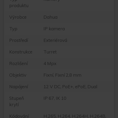
produktu
Výrobce
Dahua
Typ
IP kamera
Prostředí
Exteriérová
Konstrukce
Turret
Rozlišení
4 Mpx
Objektiv
Fixní, Fixní 2,8 mm
Napájení
12 V DC, PoE+, ePoE, Dual
Stupeň
IP 67, IK 10
krytí
Kódování
H.265, H.264, H.264H, H.264B,