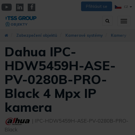
Přejít
Přihlásit se
CZ
k
YouTube
Linkedin
Facebook
hlavnímu
Vyhledávání
Přep
obsahu
OBJEKTY
zobra
navig
Zabezpečení objektů
Kamerové systémy
Kamery
Dahua IPC-
HDW5459H-ASE-
PV-0280B-PRO-
Black 4 Mpx IP
kamera
| IPC-HDW5459H-ASE-PV-0280B-PRO-
Black