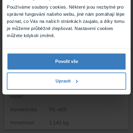
reproduktor
Používáme soubory cookies. Některé jsou nezbytné pro
správné fungování našeho webu, jiné nám pomáhají lépe
RTMP
ano
poznat, co Vás na našich stránkách zaujalo, a díky tomu
protokol
je můžeme průběžně zlepšovat. Nastavení cookies
Barva
Černá
můžete kdykoli změnit.
Podpora
Slot pro paměťovou kartu,
ONVIF
Povolit vše
Délka
60 m
přísvitu
Upravit
Podpora
micro SD
karet
Konektivita
RS-485
Hmotnost
1.141 kg