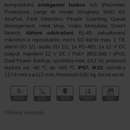
kompatibilní;
inteligentní funkce:
IVS (Perimeter
Protection), Large AI model (Xinghan), SMD 4.0,
AcuPick, Face Detection, People Counting, Queue
Management, Heat Map, Video Metadata, Smart
Search;
Aktivní odstrašení
; RJ-45, zabudovaný
mikrofon a reproduktor, micro SD karta max. 1 TB,
alarm I/O 1/1, audio I/O 1/1, 1x RS-485, 1x 12 V DC
output, napájení 12 V DC / PoE+ (802.3at) / ePoE,
Dual Power Backup, spotřeba max. 24,2 W, pracovní
teplota od -40 °C do +60 °C,
IP67, IK10
, rozměry
127,6 mm x ø122 mm, hmotnost 0,92 kg, černá verze.
Příklady montáže