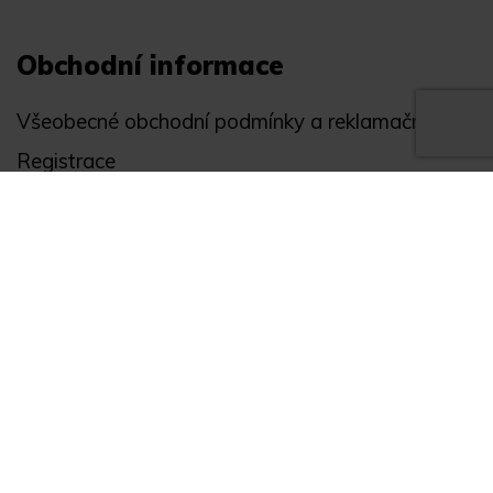
Obchodní informace
Všeobecné obchodní podmínky a reklamační řád
Registrace
Ochrana osobních údajů
Akce
Můj účet
Divize
Zabezpečení objektů
Autopříslušenství