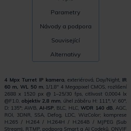
Parametry
Návody a podpora
Související
Alternativy
4 Mpx Turret IP kamera
, exteriérová, Day/Night,
IR
60 m, WL 50 m
, 1/1.8" 4 Megapixel CMOS, rozlišení
2688 x 1520 px @ 1–25/30 fps, citlivost 0,0004 lx
@F1.0,
objektiv 2,8 mm
, úhel záběru H: 111°, V: 60°,
D: 135°; AWB,
AI-ISP
, BLC, HLC,
WDR 140 dB
, AGC,
ROI, 3DNR, SSA, Defog, LDC, WizColor; komprese
H.265 / H.264 / H.264H / H.264B / MJPEG (Sub
Stream), RTMP, podpora Smart a AI Codeků, ONVIF