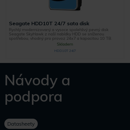
Seagate HDD10T 24/7 sata disk
Rychlý modernizovaný a vysoce spolehlivý pevný disk
Seagate SkyHawk z naší nabídky HDD se sníženou
spotřebou, vhodný pro provoz 24x7 a kapacitou 10 TB.
Skladem
HDD10T 24/7
Návody a
podpora
Datasheety