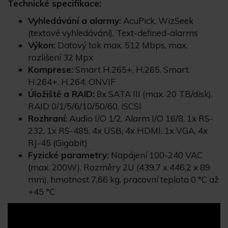
Technické specifikace:
Vyhledávání a alarmy:
AcuPick, WizSeek
(textové vyhledávání), Text-defined-alarms
Výkon:
Datový tok max. 512 Mbps, max.
rozlišení 32 Mpx
Komprese:
Smart H.265+, H.265, Smart
H.264+, H.264, ONVIF
Úložiště a RAID:
8x SATA III (max. 20 TB/disk),
RAID 0/1/5/6/10/50/60, iSCSI
Rozhraní:
Audio I/O 1/2, Alarm I/O 16/8, 1x RS-
232, 1x RS-485, 4x USB, 4x HDMI, 1x VGA, 4x
RJ-45 (Gigabit)
Fyzické parametry:
Napájení 100-240 VAC
(max. 200W), Rozměry 2U (439,7 x 446,2 x 89
mm), hmotnost 7,66 kg, pracovní teplota 0 °C až
+45 °C