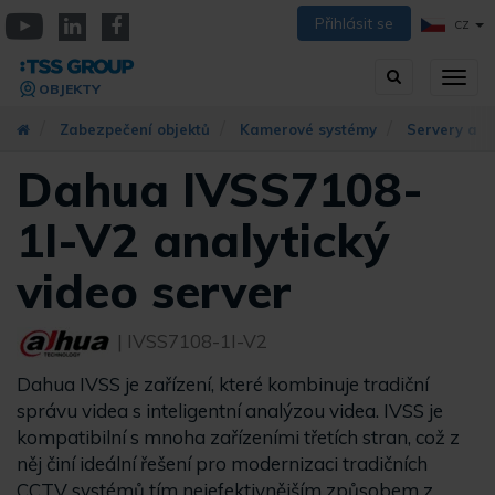
Přejít
Přihlásit se
CZ
k
YouTube
Linkedin
Facebook
hlavnímu
Vyhledávání
Přep
obsahu
OBJEKTY
zobra
navig
Zabezpečení objektů
Kamerové systémy
Servery a k
Dahua IVSS7108-
1I-V2 analytický
video server
| IVSS7108-1I-V2
Dahua IVSS je zařízení, které kombinuje tradiční
správu videa s inteligentní analýzou videa. IVSS je
kompatibilní s mnoha zařízeními třetích stran, což z
něj činí ideální řešení pro modernizaci tradičních
CCTV systémů tím nejefektivnějším způsobem z