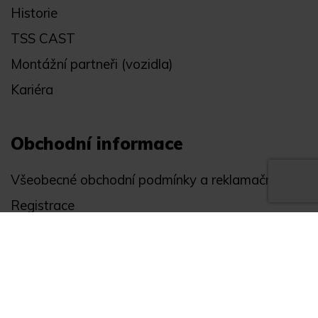
Historie
TSS CAST
Montážní partneři (vozidla)
Kariéra
Obchodní informace
Všeobecné obchodní podmínky a reklamační řád
Registrace
Ochrana osobních údajů
Akce
Můj účet