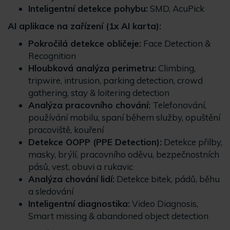
Inteligentní detekce pohybu:
SMD, AcuPick
AI aplikace na zařízení (1x AI karta):
Pokročilá detekce obličeje:
Face Detection &
Recognition
Hloubková analýza perimetru:
Climbing,
tripwire, intrusion, parking detection, crowd
gathering, stay & loitering detection
Analýza pracovního chování:
Telefonování,
používání mobilu, spaní během služby, opuštění
pracoviště, kouření
Detekce OOPP (PPE Detection):
Detekce přilby,
masky, brýlí, pracovního oděvu, bezpečnostních
pásů, vest, obuvi a rukavic
Analýza chování lidí:
Detekce bitek, pádů, běhu
a sledování
Inteligentní diagnostika:
Video Diagnosis,
Smart missing & abandoned object detection