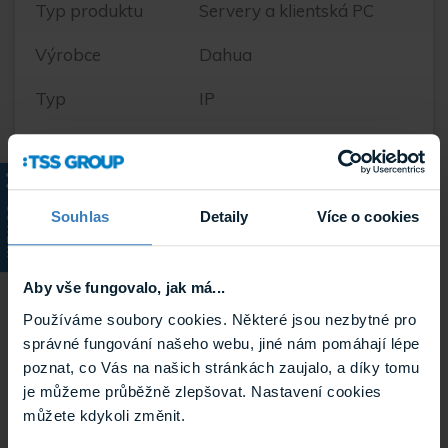
Typ produktu
Servery a klientská PC
Výrobce
Dahua
Typ
IP
Počet vstupů
128
Výstupy
VGA, HDMI(4K), HDMI
KATALOG
Souhlas
Detaily
Více o cookies
Maximální
do 512 Mbps
rychlost
záznamu IP
Aby vše fungovalo, jak má...
kamer
Používáme soubory cookies. Některé jsou nezbytné pro
správné fungování našeho webu, jiné nám pomáhají lépe
Maximální
32 Mpx
poznat, co Vás na našich stránkách zaujalo, a díky tomu
rozlišení na IP
je můžeme průběžně zlepšovat. Nastavení cookies
kameru
můžete kdykoli změnit.
Videokomprese
Smart H.265+, Smart