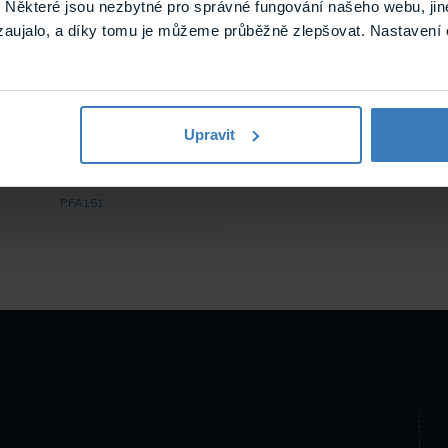
Některé jsou nezbytné pro správné fungování našeho webu, jin
zaujalo, a díky tomu je můžeme průběžně zlepšovat. Nastavení 
a PFA151 adaptér na
ér pro montáž DAHUA PTZ na
ovy, kompatibilní příslušenství
S, PFB300C, PFA120, PFA130,
Upravit
, PFB300C, vhodné také pro
 kamery IPC-HFW©
Skladem
PFA151