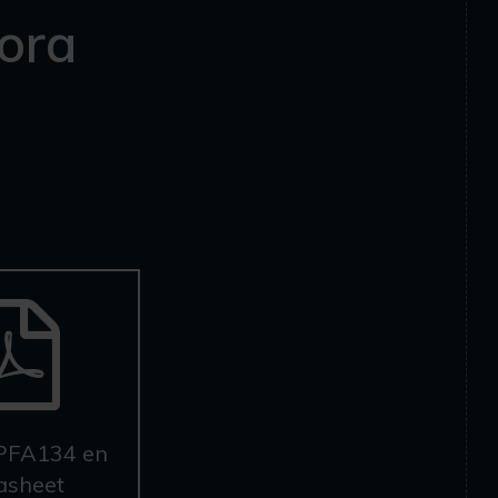
ora
PFA134 en
asheet