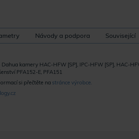
ametry
Návody a podpora
Související
 Dahua kamery HAC-HFW [SP], IPC-HFW [SP], HAC-HFW
ušenství PFA152-E, PFA151
formací si přečtěte na
stránce výrobce.
ogy.cz