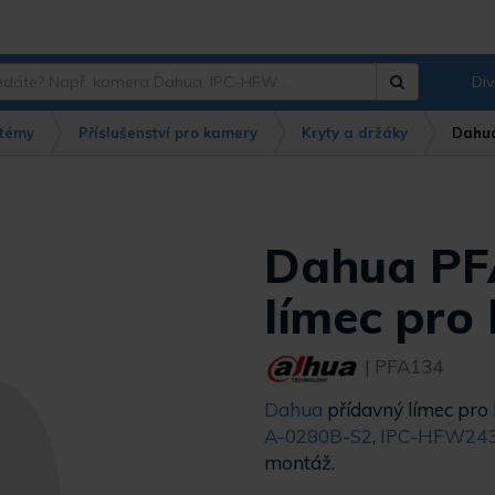
Div
Hledat
?
témy
Příslušenství pro kamery
Kryty a držáky
Dahu
Dahua PF
límec pro
| PFA134
Dahua
přídavný límec pr
A-0280B-S2
,
IPC-HFW243
montáž.