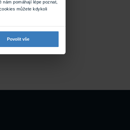
é nám pomáhají lépe poznat,
cookies můžete kdykoli
Povolit vše