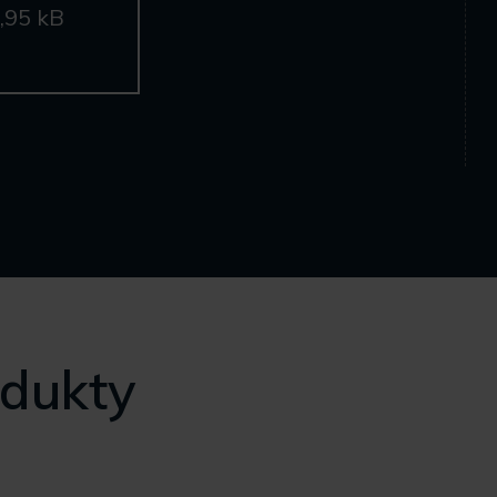
,95 kB
odukty