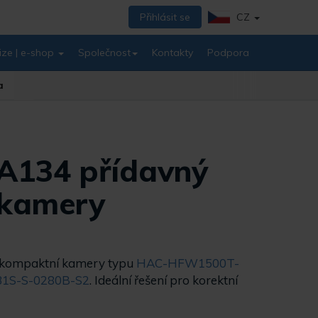
Přihlásit se
CZ
ize | e-shop
Společnost
Kontakty
Podpora
a
A134 přídavný
 kamery
o kompaktní kamery typu
HAC-HFW1500T-
1S-S-0280B-S2
.
Ideální řešení pro korektní