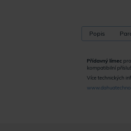
Popis
Par
Přídavný límec
pro
kompatibilní přísl
Více technických in
www.dahuatechnol