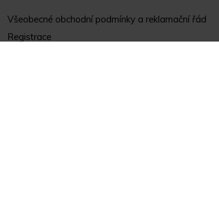
Všeobecné obchodní podmínky a reklamační řád
Registrace
Ochrana osobních údajů
Akce
Můj účet
Divize
Zabezpečení objektů
Autopříslušenství
GPS monitoring
Novinky