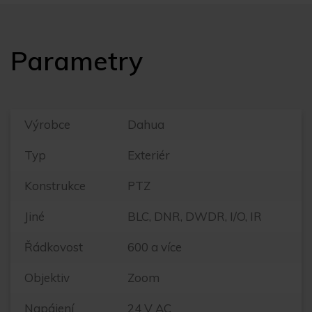
Parametry
Výrobce
Dahua
Typ
Exteriér
Konstrukce
PTZ
Jiné
BLC, DNR, DWDR, I/O, IR
Řádkovost
600 a více
Objektiv
Zoom
Napájení
24 V AC