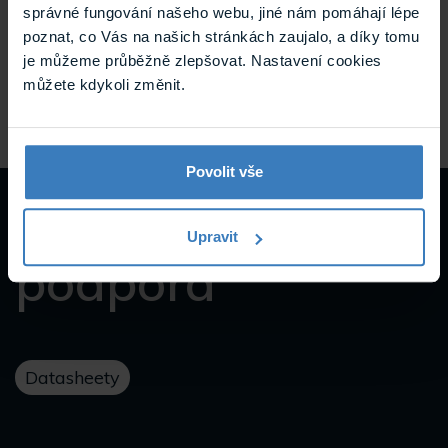
Dahua PFA120 instalační skříňka
správné fungování našeho webu, jiné nám pomáhají lépe
Instalační skříňka k držáku na stěnu PFB300s, kompatibilní
poznat, co Vás na našich stránkách zaujalo, a díky tomu
příslušenství PFA150, PFA151, PFB300S
je můžeme průběžně zlepšovat. Nastavení cookies
můžete kdykoli změnit.
Skladem
PFA120
Povolit vše
Návody a
Upravit
podpora
Datasheety