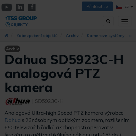
Přejít
Přihlásit se
CZ
k
YouTube
Linkedin
Facebook
hlavnímu
Vyhledávání
Přep
obsahu
OBJEKTY
zobra
navig
Zabezpečení objektů
Archiv
Kamerové systémy – arc
Archiv
Dahua SD5923C-H
analogová PTZ
kamera
| SD5923C-H
Analogová Ultra-high Speed PTZ kamera výrobce
Dahua
s 23násobným optickým zoomem, rozlišením
650 televizních řádků a schopností operovat v
širokém rozpětí vertikálního náklonu od -15° do +