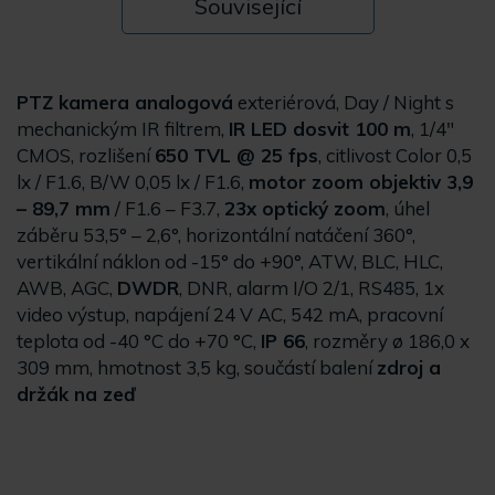
Související
PTZ kamera analogová
exteriérová, Day / Night s
mechanickým IR filtrem,
IR LED dosvit 100 m
, 1/4"
CMOS, rozlišení
650 TVL @ 25 fps
, citlivost Color 0,5
lx / F1.6, B/W 0,05 lx / F1.6,
motor zoom objektiv 3,9
– 89,7 mm
/ F1.6 – F3.7,
23x optický zoom
, úhel
záběru 53,5° – 2,6°, horizontální natáčení 360°,
vertikální náklon od -15° do +90°, ATW, BLC, HLC,
AWB, AGC,
DWDR
, DNR, alarm I/O 2/1, RS485, 1x
video výstup, napájení 24 V AC, 542 mA, pracovní
teplota od -40 °C do +70 °C,
IP 66
, rozměry ø 186,0 x
309 mm, hmotnost 3,5 kg, součástí balení
zdroj a
držák na zeď