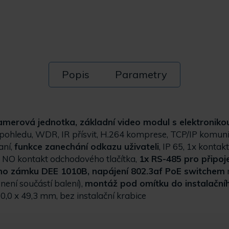
Popis
Parametry
amerová jednotka, základní video modul s elektroniko
l pohledu, WDR, IR přísvit, H.264 komprese, TCP/IP komun
aní,
funkce zanechání odkazu uživateli
, IP 65, 1x konta
 NO kontakt odchodového tlačítka,
1x RS-485 pro připoj
ího zámku DEE 1010B, napájení 802.3af PoE switchem
není součástí balení),
montáž pod omítku do instalačn
,0 x 49,3 mm, bez instalační krabice