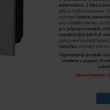
elektronikou, 2 Mpx bar
přísvit, H.264 komprese, 
rozhraní,
funkce zanechán
pro ovládání zámku, 1x NO
pro připojení modulu ovl
napájení 802.3af PoE sw
(zdroj není součástí balení)
rámečku
, rozměry 100,0 x
Výprodejový produkt může
uvedeny v popisu. Prod
zabal
Upozorňujeme, že