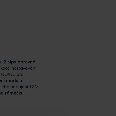
u, 2 Mpx barevná
ikace, nastavování
kt NO/NC pro
ení modulu
nebo napájení 12 V
ího rámečku
,