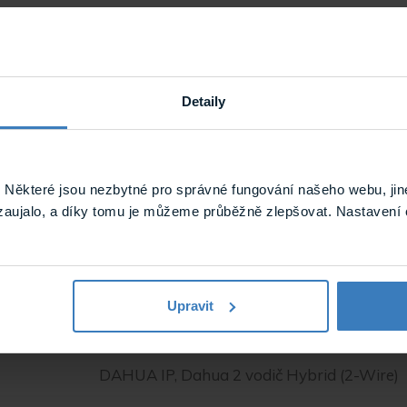
Detaily
Některé jsou nezbytné pro správné fungování našeho webu, jin
zaujalo, a díky tomu je můžeme průběžně zlepšovat. Nastavení 
Dveřní jednotky
Dahua
Upravit
Dahua
DAHUA IP, Dahua 2 vodič Hybrid (2-Wire)