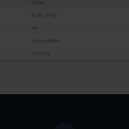
Video
IK 07, IP 65
Ne
Komunikátor
0.433 kg