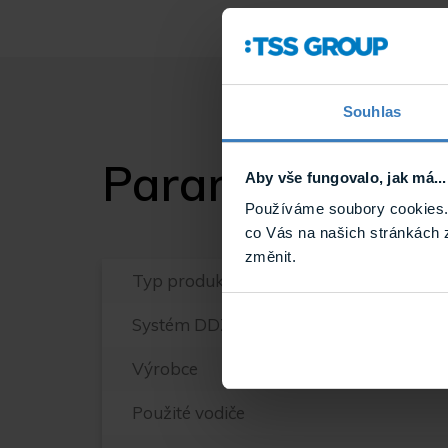
Souhlas
Parametry
Aby vše fungovalo, jak má...
Používáme soubory cookies. 
co Vás na našich stránkách 
změnit.
Typ produktu
Systém DDZ
Výrobce
Použité vodiče