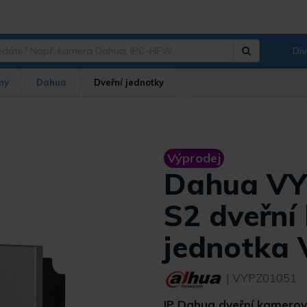
Div
Hledat
?
ny
Dahua
Dveřní jednotky
Výprodej
Dahua VY
S2 dveřní
jednotka
| VYPZ01051
IP Dahua dveřní kamerov