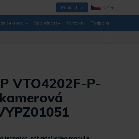
Přihlásit se
CZ
ize | e-shop
Společnost
Kontakty
Podpora
P VTO4202F-P-
 kamerová
 VYPZ01051
á jednotka, základní video modul s