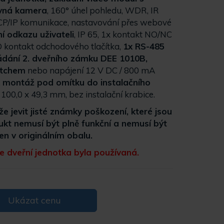
evná kamera
, 160° úhel pohledu, WDR, IR
TCP/IP komunikace, nastavování přes webové
í odkazu uživateli
, IP 65, 1x kontakt NO/NC
 kontakt odchodového tlačítka,
1x RS-485
ádání 2. dveřního zámku DEE 1010B,
itchem
nebo napájení 12 V DC / 800 mA
,
montáž pod omítku do instalačního
 100,0 x 49,3 mm, bez instalační krabice.
 jevit jisté známky poškození, které jsou
ukt nemusí být plně funkční a nemusí být
en v originálním obalu.
 dveřní jednotka byla používaná.
Ukázat cenu