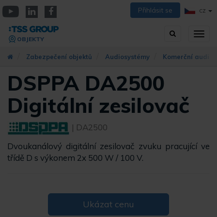
Přejít
Přihlásit se
CZ
k
YouTube
Linkedin
Facebook
hlavnímu
Vyhledávání
Přep
obsahu
OBJEKTY
zobra
navig
Zabezpečení objektů
Audiosystémy
Komerční audio
DSPPA DA2500
Digitální zesilovač
| DA2500
Dvoukanálový digitální zesilovač zvuku pracující ve
třídě D s výkonem 2x 500 W / 100 V.
Ukázat cenu