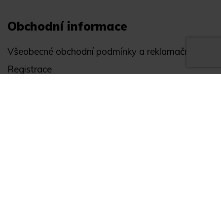
Obchodní informace
Všeobecné obchodní podmínky a reklamační řád
Registrace
Ochrana osobních údajů
Akce
Můj účet
Divize
Zabezpečení objektů
Autopříslušenství
GPS monitoring