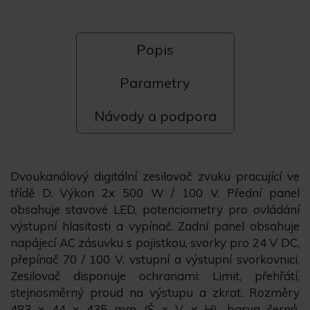
Popis
Parametry
Návody a podpora
Dvoukanálový digitální zesilovač zvuku pracující ve
třídě D. Výkon 2x 500 W / 100 V. Přední panel
obsahuje stavové LED, potenciometry pro ovládání
výstupní hlasitosti a vypínač. Zadní panel obsahuje
napájecí AC zásuvku s pojistkou, svorky pro 24 V DC,
přepínač 70 / 100 V, vstupní a výstupní svorkovnici.
Zesilovač disponuje ochranami: Limit, přehřátí,
stejnosměrný proud na výstupu a zkrat. Rozměry
483 x 44 x 435 mm (Š x V x H), barva černá,