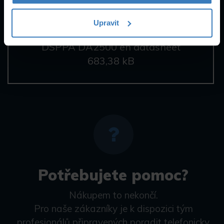
Upravit
DSPPA DA2500 en datasheet
683,38 kB
Potřebujete pomoc?
Nákupem to nekončí.
Pro naše zákazníky je k dispozici tým
profesionálů připravených poradit telefonicky