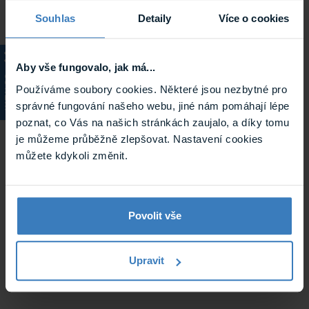
Parametry
Souhlas
Detaily
Více o cookies
Aby vše fungovalo, jak má...
KATALOG
Typ
Reproduktory do
Používáme soubory cookies. Některé jsou nezbytné pro
reproduktoru
podhledu
správné fungování našeho webu, jiné nám pomáhají lépe
poznat, co Vás na našich stránkách zaujalo, a díky tomu
Typ produktu
Reproduktory
je můžeme průběžně zlepšovat. Nastavení cookies
můžete kdykoli změnit.
Systém
Komerční audio
Systém NZS
TOA systém VM-3000
Povolit vše
Výrobce
DSPPA
Hmotnost
3.9 kg
Upravit