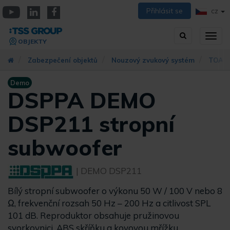
Přejít
Přihlásit se
CZ
k
YouTube
Linkedin
Facebook
hlavnímu
Vyhledávání
Přep
obsahu
OBJEKTY
zobra
navig
Zabezpečení objektů
Nouzový zvukový systém
TOA s
Demo
DSPPA DEMO
DSP211 stropní
subwoofer
| DEMO DSP211
Bílý stropní subwoofer o výkonu 50 W / 100 V nebo 8
Ω, frekvenční rozsah 50 Hz – 200 Hz a citlivost SPL
101 dB. Reproduktor obsahuje pružinovou
svorkovnici, ABS skříňku a kovovou mřížku.