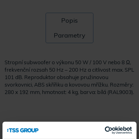
Popis
Parametry
Stropní subwoofer o výkonu 50 W / 100 V nebo 8 Ω,
frekvenční rozsah 50 Hz – 200 Hz a citlivost max. SPL
101 dB. Reproduktor obsahuje pružinovou
svorkovnici, ABS skříňku a kovovou mřížku. Rozměry:
280 x 192 mm, hmotnost: 4 kg, barva: bílá (RAL9003).