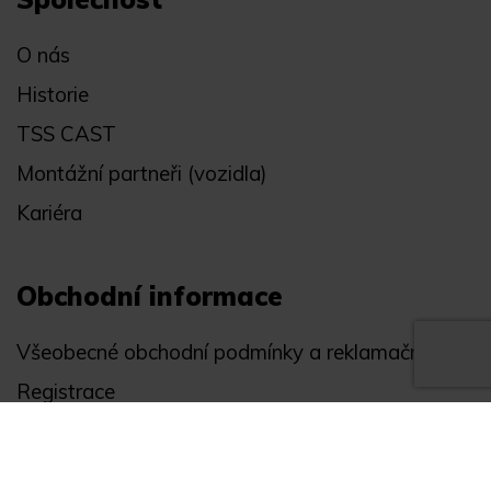
O nás
Historie
TSS CAST
Montážní partneři (vozidla)
Kariéra
Obchodní informace
Všeobecné obchodní podmínky a reklamační řád
Registrace
Ochrana osobních údajů
Akce