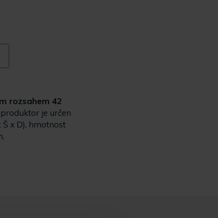
ním rozsahem 42
eproduktor je určen
 Š x D), hmotnost
m.