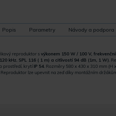
Popis
Parametry
Návody a podpora
kový reproduktor s
výkonem 150 W / 100 V, frekvenč
120 kHz. SPL 116 ( 1 m) a citlivostí 94 dB (1m, 1 W)
. R
o prostředí, krytí
IP 54
. Rozměry 580 x 430 x 310 mm (H x
. Reproduktor lze upevnit na zeď díky montážním držáků