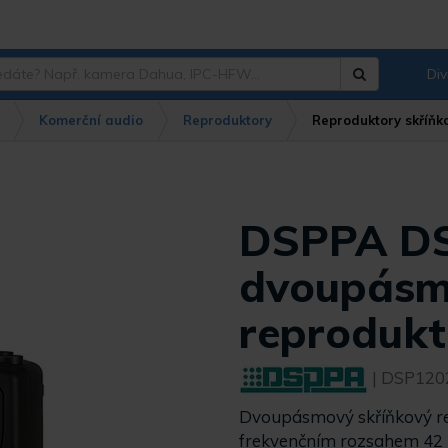
Div
Hledat
?
Komerční audio
Reproduktory
Reproduktory skříňk
DSPPA D
dvoupásm
reprodukt
| DSP120
Dvoupásmový skříňkový re
frekvenčním rozsahem 42 