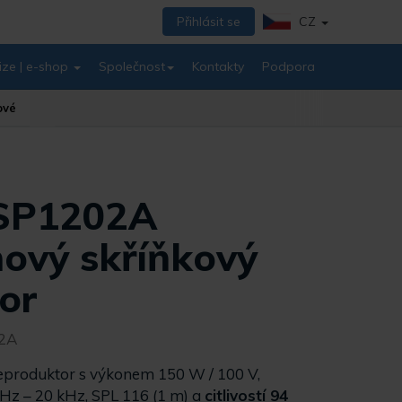
Přihlásit se
CZ
ize | e-shop
Společnost
Kontakty
Podpora
ové
SP1202A
ový skříňkový
or
2A
produktor s výkonem 150 W / 100 V,
Hz – 20 kHz, SPL 116 (1 m) a
citlivostí 94