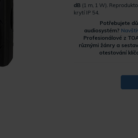
dB
(1 m, 1 W). Reproduktor 
krytí IP 54.
Potřebujete dů
audiosystém?
Navšti
Profesionálové z TOA 
různými žánry a sestavi
otestování klí