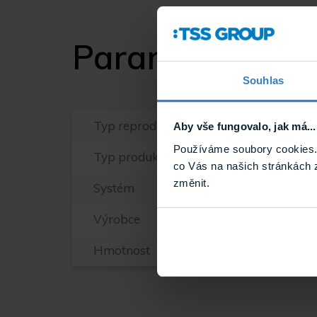
Parametry
Souhlas
Typ reproduktoru
Aby vše fungovalo, jak má...
Používáme soubory cookies. 
Typ produktu
co Vás na našich stránkách 
změnit.
Systém
Výrobce
Hmotnost