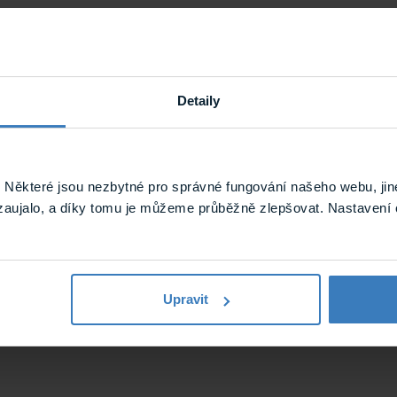
Detaily
Reproduktory skříňkové
Některé jsou nezbytné pro správné fungování našeho webu, jin
Reproduktory
zaujalo, a díky tomu je můžeme průběžně zlepšovat. Nastavení 
Komerční audio
DSPPA
Upravit
19.65 kg