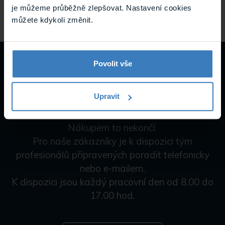
je můžeme průběžně zlepšovat. Nastavení cookies
můžete kdykoli změnit.
Povolit vše
Upravit
Potřebujete pomoc?
Nákupem to nekončí.
Pro naše zákazníky je k dispozici tým
profesionálů připravených poradit telefonicky
nebo e-mailem.
K dispozici jsou každý pracovní den od 8.00 do
17.00 hod.