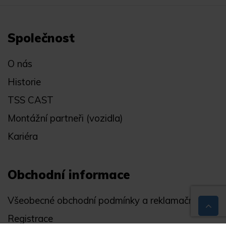
Společnost
O nás
Historie
TSS CAST
Montážní partneři (vozidla)
Kariéra
Obchodní informace
Všeobecné obchodní podmínky a reklamační řád
Registrace