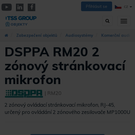
Přejít
Přihlásit se
CZ
k
YouTube
Linkedin
Facebook
hlavnímu
Vyhledávání
Přep
obsahu
OBJEKTY
zobra
navig
Zabezpečení objektů
Audiosystémy
Komerční audio
DSPPA RM20 2
zónový stránkovací
mikrofon
| RM20
2 zónový ovládací stránkovací mikrofon, RJ-45,
určený pro ovládání 2 zónového zesilovače MP1000U