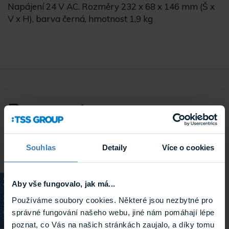
Napájení 24 V AC. Rozměry 232 x 68 x 146 mm (Š x
V x H), barva černá, hmotnost 1,9 kg
Parametry
Souhlas
Detaily
Více o cookies
Typ produktu
Mikrofony
Systém
Komerční audio
Aby vše fungovalo, jak má...
KATALOG
Používáme soubory cookies. Některé jsou nezbytné pro
Výrobce
DSPPA
správné fungování našeho webu, jiné nám pomáhají lépe
Hmotnost
0.9 kg
poznat, co Vás na našich stránkách zaujalo, a díky tomu