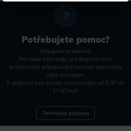
Potřebujete pomoc?
Nákupem to nekončí.
Pro naše zákazníky je k dispozici tým
profesionálů připravených poradit telefonicky
nebo e-mailem.
K dispozici jsou každý pracovní den od 8.00 do
17.00 hod.
Technická podpora