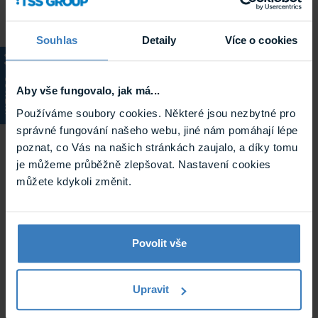
Související
Souhlas
Detaily
Více o cookies
KATALOG
Aby vše fungovalo, jak má...
Používáme soubory cookies. Některé jsou nezbytné pro
správné fungování našeho webu, jiné nám pomáhají lépe
poznat, co Vás na našich stránkách zaujalo, a díky tomu
je můžeme průběžně zlepšovat. Nastavení cookies
můžete kdykoli změnit.
Easydoor SP 18 v2 separátor napájení
sběrnice
Separátor napájení sběrnice s 1x výstupem pro větev
Povolit vše
monitorů a 1x výstupem pro větev dveřních jednotek.
napájení je ...
Skladem
Upravit
SP 18 v2