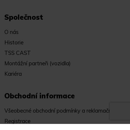
Společnost
O nás
Historie
TSS CAST
Montážní partneři (vozidla)
Kariéra
Obchodní informace
Všeobecné obchodní podmínky a reklamační řád
Registrace