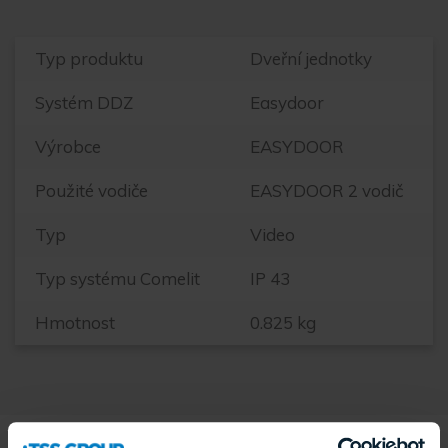
Typ produktu
Dveřní jednotky
Systém DDZ
Easydoor
Výrobce
EASYDOOR
Použité vodiče
EASYDOOR 2 vodič
Typ
Video
Typ systému Comelit
IP 43
Hmotnost
0.825 kg