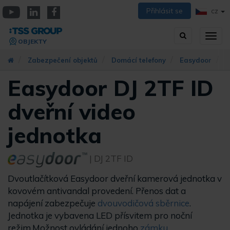
Přejít
Přihlásit se
CZ
k
YouTube
Linkedin
Facebook
hlavnímu
Vyhledávání
Přep
obsahu
OBJEKTY
zobra
navig
Zabezpečení objektů
Domácí telefony
Easydoor
D
Easydoor DJ 2TF ID
dveřní video
jednotka
| DJ 2TF ID
D
voutlačítková
Easydoor dveřní kamerová jednotka v
kovovém antivandal provedení. Přenos dat a
napájení zabezpečuje
dvouvodičová sběrnice
.
Jednotka je vybavena LED přísvitem pro noční
režim.Možnost ovládání jednoho
zámku
.