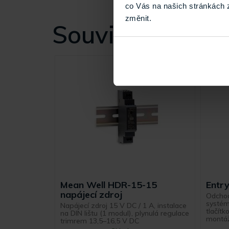
co Vás na našich stránkách 
změnit.
Související
Mean Well HDR-15-15
Entr
napájecí zdroj
Odchod
systém
Napájecí zdroj 15 V DC / 1 A, instalace
tlačít
na DIN lištu (1 modul), plynulá regulace
montáž
trimrem 13,5–16,5 V DC