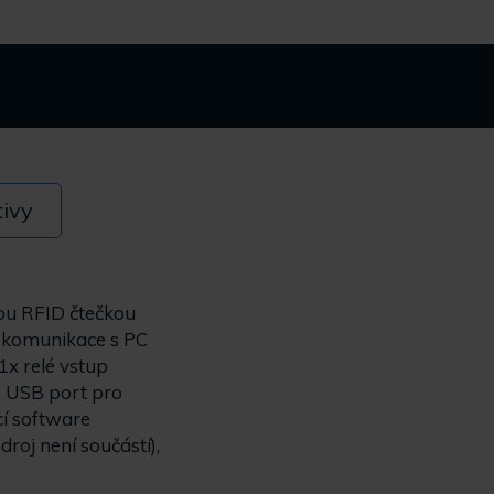
tivy
ou RFID čtečkou
, komunikace s PC
1x relé vstup
a, USB port pro
cí software
oj není součástí),