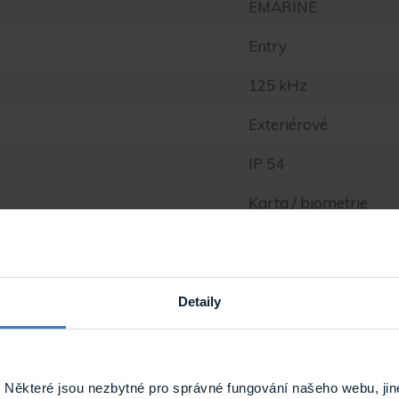
EMARINE
Entry
125 kHz
Exteriérové
IP 54
Karta / biometrie
0.98 kg
Detaily
Některé jsou nezbytné pro správné fungování našeho webu, jin