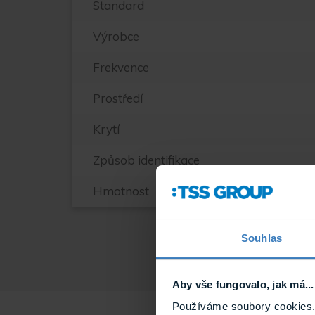
Standard
Výrobce
Frekvence
Prostředí
Krytí
Způsob identifikace
Hmotnost
Souhlas
Aby vše fungovalo, jak má...
Používáme soubory cookies. 