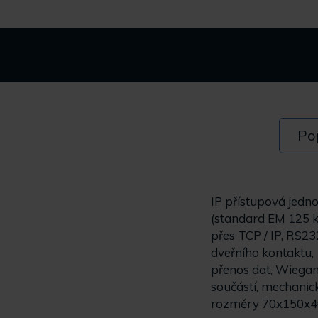
Po
IP přístupová jedn
(standard EM 125 k
přes TCP / IP, RS23
dveřního kontaktu, 
přenos dat, Wiegan
součástí, mechanic
rozměry 70x150x40