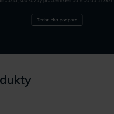
dispozici jsou každý pracovní den od 8.00 do 17.00 h
Technická podpora
odukty