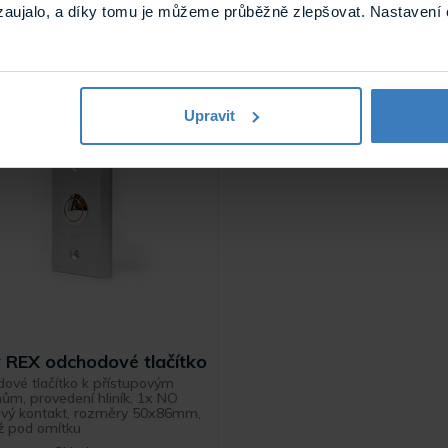
zaujalo, a díky tomu je můžeme průběžně zlepšovat. Nastavení 
Upravit
y REX odchodové tlačítko
ové tlačítko k přístupovým
ům, provedení hliník, 1x NO
kový kontakt, rozměry 50x86mm,
 pod omítku