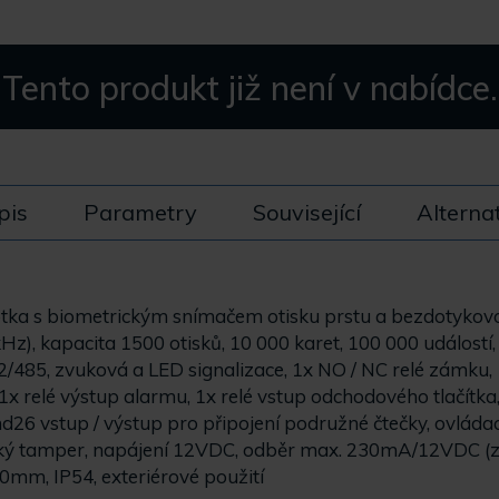
Tento produkt již není v nabídce.
pis
Parametry
Související
Alterna
otka s biometrickým snímačem otisku prstu a bezdotykov
Hz), kapacita 1500 otisků, 10 000 karet, 100 000 událostí
2/485, zvuková a LED signalizace, 1x NO / NC relé zámku, 
1x relé výstup alarmu, 1x relé vstup odchodového tlačítk
d26 vstup / výstup pro připojení podružné čtečky, ovláda
ký tamper, napájení 12VDC, odběr max. 230mA/12VDC (zdr
mm, IP54, exteriérové použití