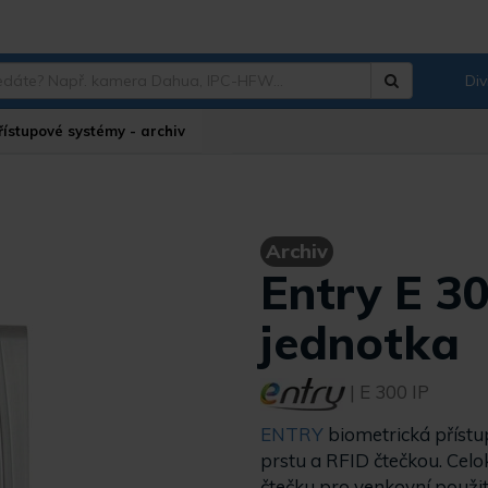
Div
Hledat
?
řístupové systémy - archiv
Archiv
Entry E 3
jednotka
| E 300 IP
ENTRY
biometrická
příst
prstu a RFID čtečkou. Cel
čtečku pro venkovní použi