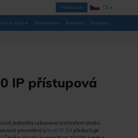
Přihlásit se
CZ
ize | e-shop
Společnost
Kontakty
Podpora
00 IP přístupová
upová jednotka vybavena snímačem otisku
okovové provedení a
krytí IP 54
předurčuje
tí. Čtečka obsahuje paměť na 10 000 karet a