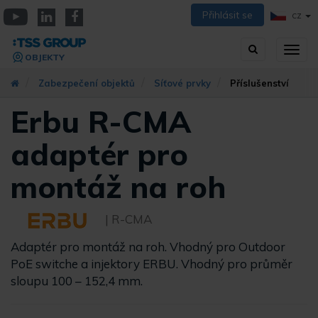
Přejít
Přihlásit se
CZ
k
YouTube
Linkedin
Facebook
hlavnímu
Vyhledávání
Přep
obsahu
OBJEKTY
zobra
navig
Zabezpečení objektů
Síťové prvky
Příslušenství
Erbu R-CMA
adaptér pro
montáž na roh
| R-CMA
Adaptér pro montáž na roh. Vhodný pro Outdoor
PoE switche a injektory ERBU. Vhodný pro průměr
sloupu 100 – 152,4 mm.