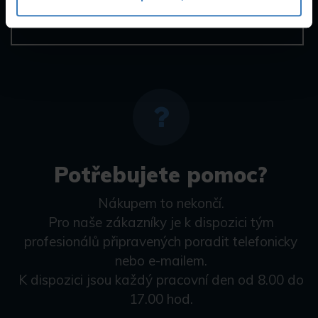
91,95 kB
Potřebujete pomoc?
Nákupem to nekončí.
Pro naše zákazníky je k dispozici tým
profesionálů připravených poradit telefonicky
nebo e-mailem.
K dispozici jsou každý pracovní den od 8.00 do
17.00 hod.