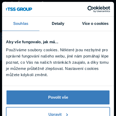
Návody a
podpora
Souhlas
Detaily
Více o cookies
Aby vše fungovalo, jak má...
Datasheety
KATALOG
Používáme soubory cookies. Některé jsou nezbytné pro
správné fungování našeho webu, jiné nám pomáhají lépe
poznat, co Vás na našich stránkách zaujalo, a díky tomu
je můžeme průběžně zlepšovat. Nastavení cookies
můžete kdykoli změnit.
Povolit vše
ERBU R-CMA en datasheet
Upravit