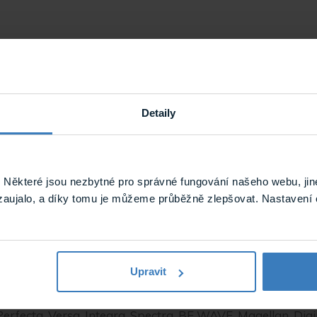
Detaily
BE WAVE / HYBRID / WIRE, Versa, Integra, Perfecta
Satel, Paradox
Některé jsou nezbytné pro správné fungování našeho webu, jin
Požární, plynové detektory a detektory zaplavení, Stropní,
zaujalo, a díky tomu je můžeme průběžně zlepšovat. Nastavení 
Snímače a detektory
Magellan, Digiplex, Spectra
Upravit
Jiný
Perfecta, Versa, Integra, Spectra, BE WAVE, Magellan, Digi