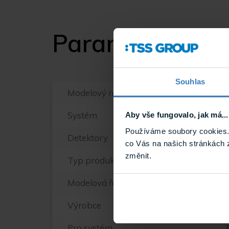
Parametry
Souhlas
Modelový rad Satel
Systém
Aby vše fungovalo, jak má...
Používáme soubory cookies. 
Detektory
co Vás na našich stránkách 
změnit.
Typ produktu
Modelová řada Paradox
Výrobce
Pro systém