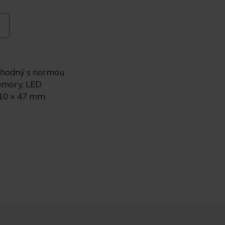
e shodný s normou
komory, LED
110 × 47 mm.