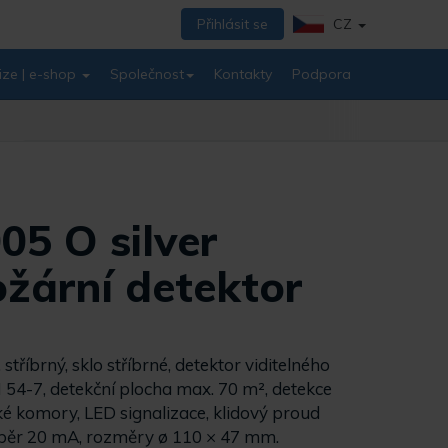
Přihlásit se
CZ
ize | e-shop
Společnost
Kontakty
Podpora
05 O silver
ožární detektor
, stříbrný, sklo stříbrné, detektor viditelného
54-7, detekční plocha max. 70 m², detekce
ké komory, LED signalizace, klidový proud
běr 20 mA, rozměry ø 110 × 47 mm.