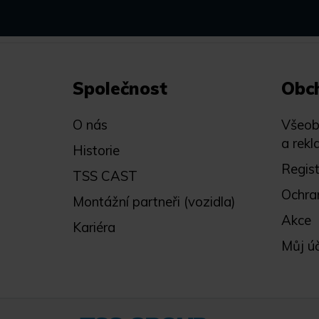
Společnost
Obc
O nás
Všeob
a rekl
Historie
Regis
TSS CAST
Ochra
Montážní partneři (vozidla)
Akce
Kariéra
Můj ú