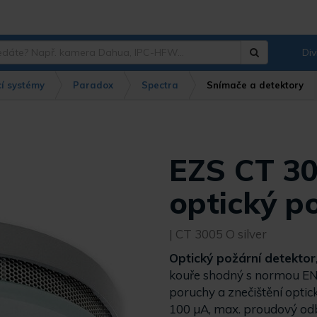
Div
Hledat
?
í systémy
Paradox
Spectra
Snímače a detektory
EZS CT 30
optický p
| CT 3005 O silver
Optický požární detektor
kouře shodný s normou EN 
poruchy a znečištění optic
100 µA, max. proudový od