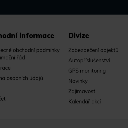
hodní informace
Divize
ecné obchodní podmínky
Zabezpečení objektů
amační řád
Autopříslušenství
trace
GPS monitoring
na osobních údajů
Novinky
Zajímavosti
čet
Kalendář akcí