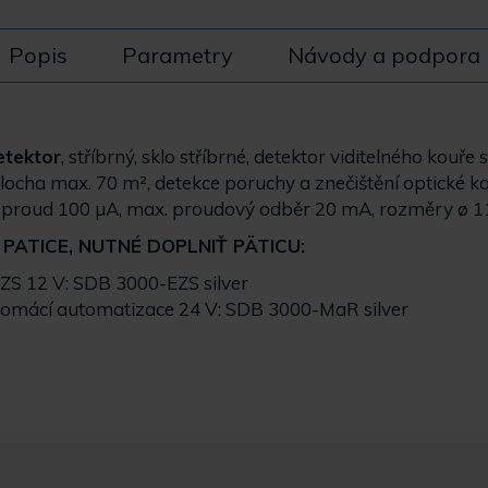
Popis
Parametry
Návody a podpora
etektor
, stříbrný, sklo stříbrné, detektor viditelného kouř
plocha max. 70 m², detekce poruchy a znečištění optické 
vý proud 100 µA, max. proudový odběr 20 mA, rozměry ø 
 PATICE, NUTNÉ DOPLNIŤ PÄTICU:
ZS 12 V: SDB 3000-EZS silver
omácí automatizace 24 V: SDB 3000-MaR silver