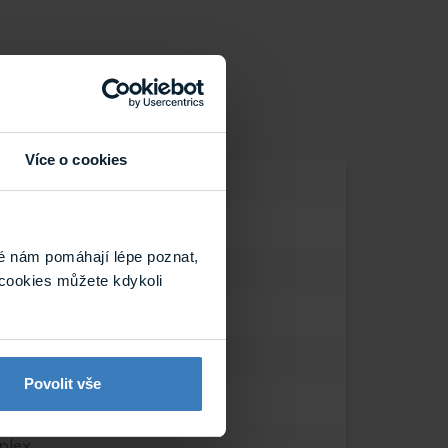
Více o cookies
é nám pomáhají lépe poznat,
 Požární, 12 V, 24 V
cookies můžete kdykoli
Povolit vše
plex