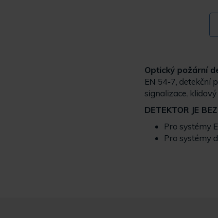
Optický požární d
EN 54-7, detekční 
signalizace, klido
DETEKTOR JE BEZ
Pro systémy E
Pro systémy d