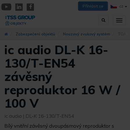
Přejít
Přihlásit se
CZ
k
YouTube
Linkedin
Facebook
hlavnímu
Vyhledávání
Přep
obsahu
OBJEKTY
zobra
navig
Zabezpečení objektů
Nouzový zvukový systém
TOA s
ic audio DL-K 16-
130/T-EN54
závěsný
reproduktor 16 W /
100 V
ic audio
| DL-K 16-130/T-EN54
Bílý vnitřní závěsný dvoupásmový reproduktor s