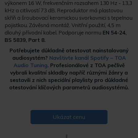
výkonem 16 W, frekvenčním rozsahem 130 Hz - 13,3
kHz a citlivostí 73 dB. Reproduktor má plastovou
skříň a šroubovací keramickou svorkovnici s tepelnou
pojistkou. Závěsná montáž. Vnitřní použití, 4,5 m
dlouhý přívodní kabel. Podporuje normu
EN 54-24,
BS 5839, Part 8.
Potřebujete důkladně otestovat nainstalovaný
audiosystém?
Navštivte kanál Spotify – TOA
Audio Tuning
. Profesionálové z TOA pečlivě
vybrali kvalitní skladby napříč různými žánry a
sestavili z nich speciální playlisty pro důkladné
otestování klíčových parametrů audiosystémů.
Ukázat cenu