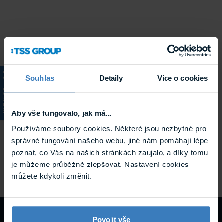
Souhlas
Detaily
Více o cookies
KATALOG
Aby vše fungovalo, jak má...
TOA VM-300IS-EB izolátor reproduktorové
linky
Používáme soubory cookies. Některé jsou nezbytné pro
Modul izolátoru pro reproduktorovou linku izoluje
správné fungování našeho webu, jiné nám pomáhají lépe
poškozený reproduktor. Jedná se o případy zkratu nebo
poznat, co Vás na našich stránkách zaujalo, a díky tomu
přerušení linky. ...
je můžeme průběžně zlepšovat. Nastavení cookies
Na objednávku
můžete kdykoli změnit.
VM-300IS-EB
Povolit vše