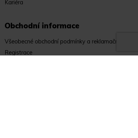
Kariéra
Obchodní informace
Všeobecné obchodní podmínky a reklamační řád
Registrace
Ochrana osobních údajů
Akce
Můj účet
Divize
Zabezpečení objektů
Autopříslušenství