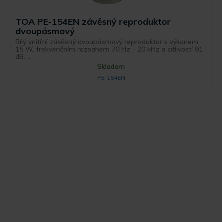
TOA PE-154EN závěsný reproduktor
dvoupásmový
Bílý vnitřní závěsný dvoupásmový reproduktor s výkonem
15 W, frekvenčním rozsahem 70 Hz - 20 kHz a citlivostí 91
dB. ...
Skladem
PE-154EN