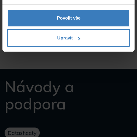
Klávesnice a
Dotykové
obsluha
Povolit vše
Umístění
Vnitřní
Upravit
Hmotnost
0.214 kg
Návody a
podpora
Datasheety