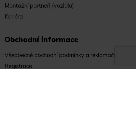
Montážní partneři (vozidla)
Kariéra
Obchodní informace
Všeobecné obchodní podmínky a reklamační řád
Registrace
Ochrana osobních údajů
Akce
Můj účet
Divize