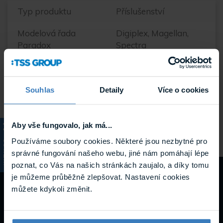
Typ produktu
Příslušenství
Modelová řada
Digiplex, Magellan,
Paradox
Spectra
Systém
Paradox
Výrobce
Jiný
Souhlas
Detaily
Více o cookies
Hmotnost
0.04 kg
Aby vše fungovalo, jak má...
Používáme soubory cookies. Některé jsou nezbytné pro
KATALOG
správné fungování našeho webu, jiné nám pomáhají lépe
poznat, co Vás na našich stránkách zaujalo, a díky tomu
je můžeme průběžně zlepšovat. Nastavení cookies
můžete kdykoli změnit.
Potřebujete pomoc?