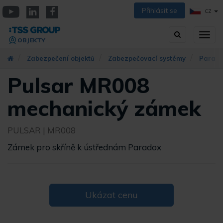
Přejít
Přihlásit se
CZ
k
YouTube
Linkedin
Facebook
hlavnímu
Vyhledávání
Přep
obsahu
OBJEKTY
zobra
navig
Zabezpečení objektů
Zabezpečovací systémy
Parad
Pulsar MR008
mechanický zámek
PULSAR
| MR008
Zámek pro skříně k ústřednám Paradox
Ukázat cenu