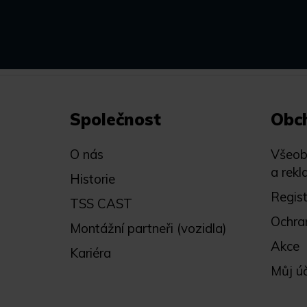
Společnost
Obc
O nás
Všeob
a rekl
Historie
Regis
TSS CAST
Ochra
Montážní partneři (vozidla)
Akce
Kariéra
Můj ú