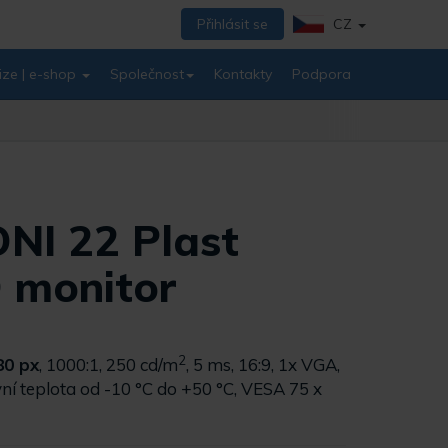
Přihlásit se
CZ
ize | e-shop
Společnost
Kontakty
Podpora
NI 22 Plast
 monitor
2
80 px
, 1000:1, 250 cd/m
, 5 ms, 16:9, 1x VGA,
ní teplota od -10 °C do +50 °C, VESA 75 x