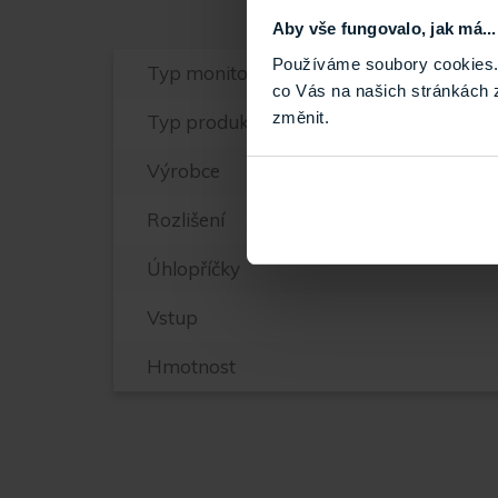
Aby vše fungovalo, jak má...
Používáme soubory cookies. 
Typ monitoru
co Vás na našich stránkách 
změnit.
Typ produktu
Výrobce
Rozlišení
Úhlopříčky
Vstup
Hmotnost