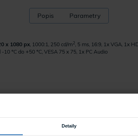
Popis
Parametry
2
920 x 1080 px
, 1000:1, 250 cd/m
, 5 ms, 16:9, 1x VGA, 1x H
d -10 °C do +50 °C, VESA 75 x 75, 1x PC Audio
Detaily