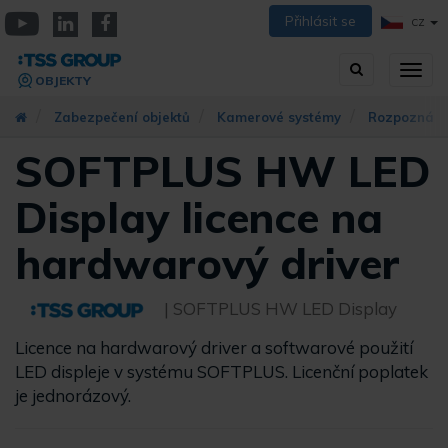
Přejít
Přihlásit se
CZ
k
YouTube
Linkedin
Facebook
hlavnímu
Vyhledávání
Přep
obsahu
OBJEKTY
zobra
navig
Zabezpečení objektů
Kamerové systémy
Rozpoznání
SOFTPLUS HW LED
Display licence na
hardwarový driver
| SOFTPLUS HW LED Display
Licence na hardwarový driver a softwarové použití
LED displeje v systému SOFTPLUS. Licenční poplatek
je jednorázový.