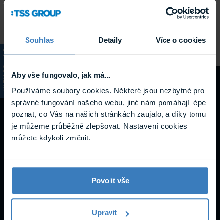
inicializace HW
Služba nastavení a inicializace hardwaru na dálku, zahrnuje
konfiguraci softwarového nastavení hardwaru v systému ...
Skladem
Souhlas
Detaily
Více o cookies
SOFTPLUS HW Setup
KATALOG
Aby vše fungovalo, jak má...
Návody a
Používáme soubory cookies. Některé jsou nezbytné pro
správné fungování našeho webu, jiné nám pomáhají lépe
podpora
poznat, co Vás na našich stránkách zaujalo, a díky tomu
je můžeme průběžně zlepšovat. Nastavení cookies
můžete kdykoli změnit.
Datasheety
Povolit vše
Upravit