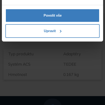
Povolit vše
Parametry
Upravit
Typ produktu
Adaptéry
Systém ACS
TEDEE
Hmotnost
0.167 kg