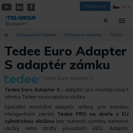
Přejít
Přihlásit se
CZ
k
YouTube
Linkedin
Facebook
hlavnímu
Vyhledávání
Přep
obsahu
OBJEKTY
zobra
navig
Zabezpečení objektů
Přístupové systémy
TEDEE
Tedee Euro Adapter
S adaptér zámku
| Tedee Euro Adapter S
Tedee Euro Adapter S
– adaptér pro montáž smart
zámku Tedee na evropskou vložku
Speciální montážní adaptér určený pro instalaci
inteligentních zámků
Tedee PRO na dveře s EU
cylindrickou vložkou
bez nutnosti výměny samotné
vložky nebo ztráty původních klíčů. Adaptér