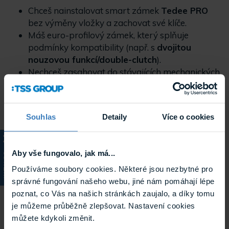
Chceš nainstalovat smart zámek
Tedee PRO
bez výměny vložky a zachovat své klíče.
Máš euro-profilový zámek, který splňuje
podmínky kompatibility (např. s
dvojitou
nouzovou funkcí/double-clutch
).
Nechceš zasahovat do stávajících mechanických
komponentů dveří.
Výhody použití
Souhlas
Detaily
Více o cookies
Bez nutnosti měnit vložku
– adaptér činí smart
zámek kompatibilním se stávající mechanickou
Aby vše fungovalo, jak má...
KATALOG
vložkou.
Používáme soubory cookies. Některé jsou nezbytné pro
Pevné a spolehlivé uchycení Tedee PRO
smart
správné fungování našeho webu, jiné nám pomáhají lépe
zámku bez kompromisů na stabilitě.
poznat, co Vás na našich stránkách zaujalo, a díky tomu
Možnost snadného demontování
a přenesení
je můžeme průběžně zlepšovat. Nastavení cookies
na nové dveře při stěhování.
můžete kdykoli změnit.