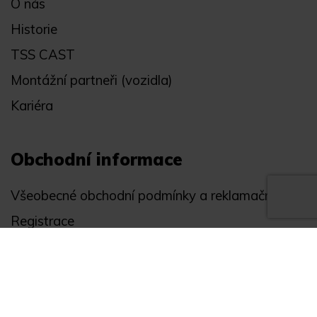
O nás
Historie
TSS CAST
Montážní partneři (vozidla)
Kariéra
Obchodní informace
Všeobecné obchodní podmínky a reklamační řád
Registrace
Ochrana osobních údajů
Akce
Můj účet