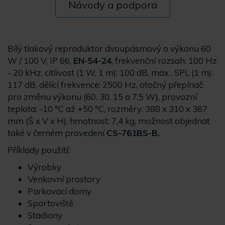
Návody a podpora
Bílý tlakový reproduktor dvoupásmový o výkonu 60
W / 100 V, IP 66,
EN-54-24
, frekvenční rozsah: 100 Hz
- 20 kHz, citlivost (1 W, 1 m): 100 dB, max . SPL (1 m):
117 dB, dělící frekvence: 2500 Hz, otočný přepínač
pro změnu výkonu (60, 30, 15 a 7,5 W), provozní
teplota: -10 °C až +50 °C, rozměry: 388 x 310 x 367
mm (Š x V x H), hmotnost: 7,4 kg, možnost objednat
také v černém provedení
CS-761BS-B.
Příklady použití:
Výrobky
Venkovní prostory
Parkovací domy
Sportoviště
Stadiony