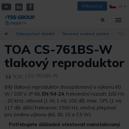
Přejít
Přihlásit se
CZ
k
YouTube
Linkedin
Facebook
hlavnímu
Vyhledávání
Přep
obsahu
OBJEKTY
zobra
navig
Zabezpečení objektů
Nouzový zvukový systém
TOA s
TOA CS-761BS-W
tlakový reproduktor
| CS-761BS-W
Bílý tlakový reproduktor dvoupásmový o výkonu 60
W / 100 V, IP 66,
EN-54-24
, frekvenční rozsah: 100 Hz
- 20 kHz, citlivost (1 W, 1 m): 100 dB, max . SPL (1 m):
117 dB, dělící frekvence: 2500 Hz, otočný přepínač
pro změnu výkonu (60, 30, 15 a 7,5 W).
Potřebujete důkladně otestovat nainstalovaný