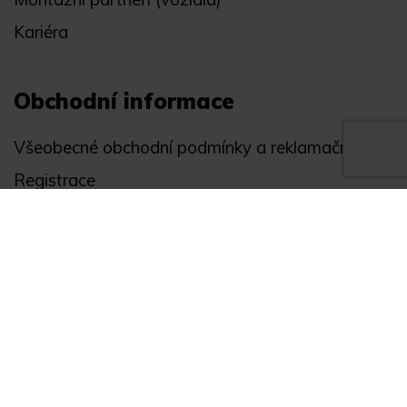
Kariéra
Obchodní informace
Všeobecné obchodní podmínky a reklamační řád
Registrace
Ochrana osobních údajů
Akce
Můj účet
Divize
Zabezpečení objektů