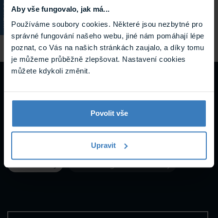
Systém NZS
TOA systém VX-3000, TOA
KATALOG
Aby vše fungovalo, jak má...
systém VM-3000
Používáme soubory cookies. Některé jsou nezbytné pro
správné fungování našeho webu, jiné nám pomáhají lépe
poznat, co Vás na našich stránkách zaujalo, a díky tomu
je můžeme průběžně zlepšovat. Nastavení cookies
můžete kdykoli změnit.
Návody a
podpora
Povolit vše
Upravit
Datasheety
Marketingové materiály