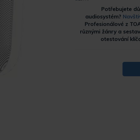
Potřebujete dů
audiosystém?
Navšti
Profesionálové z TOA 
různými žánry a sestavi
otestování klí