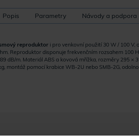
Popis
Parametry
Návody a podpora
smový reproduktor
i pro venkovní použití 30 W / 100 V,
hm. Reproduktor disponuje frekvenčním rozsahem 100 H
89 dB/m. Materiál ABS a kovová mřížka, rozměry 295 × 
 kg, montáž pomocí krabice WB-2U nebo SMB-2G, odolnost 