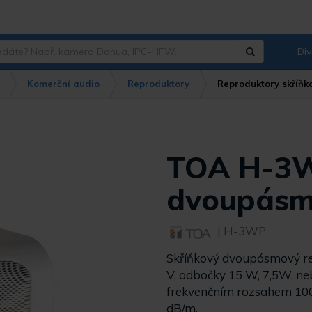
Div
Hledat
?
Komerční audio
Reproduktory
Reproduktory skříňk
TOA H-3W
dvoupásm
| H-3WP
Skříňkový dvoupásmový rep
V, odbočky 15 W, 7,5W, n
frekvenčním rozsahem 100
dB/m.