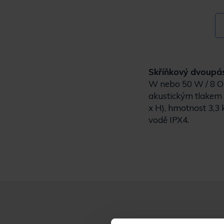
Skříňkový dvoupá
W nebo 50 W / 8 O
akustickým tlakem 
x H), hmotnost 3,3
vodě IPX4.