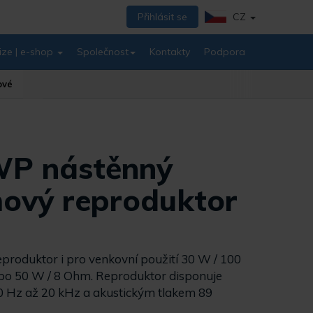
Přihlásit se
CZ
ize | e-shop
Společnost
Kontakty
Podpora
ové
P nástěnný
ový reproduktor
roduktor i pro venkovní použití 30 W / 100
ebo 50 W / 8 Ohm. Reproduktor disponuje
 Hz až 20 kHz a akustickým tlakem 89