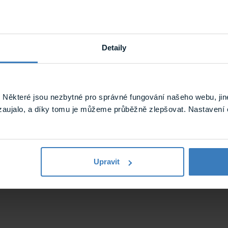
Detaily
Reproduktory skříňkové
Reproduktory
Některé jsou nezbytné pro správné fungování našeho webu, jin
zaujalo, a díky tomu je můžeme průběžně zlepšovat. Nastavení 
Komerční audio
TOA
4.75 kg
Upravit