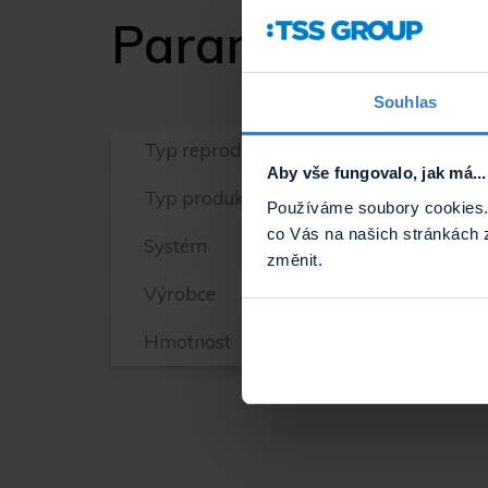
Parametry
Souhlas
Typ reproduktoru
Aby vše fungovalo, jak má...
Typ produktu
Používáme soubory cookies. 
co Vás na našich stránkách 
Systém
změnit.
Výrobce
Hmotnost