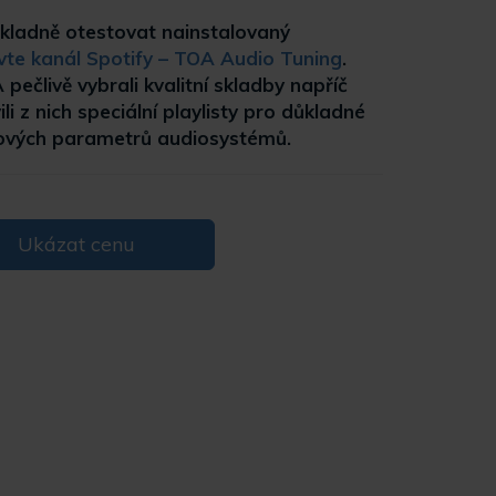
kladně otestovat nainstalovaný
vte kanál Spotify – TOA Audio Tuning
.
pečlivě vybrali kvalitní skladby napříč
li z nich speciální playlisty pro důkladné
čových parametrů audiosystémů.
Ukázat cenu