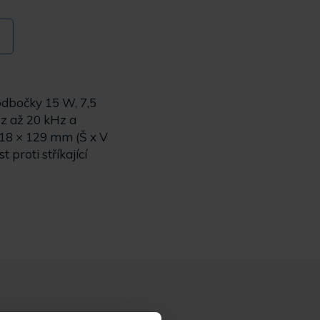
 odbočky 15 W, 7,5
z až 20 kHz a
318 × 129 mm (Š x V
proti stříkající