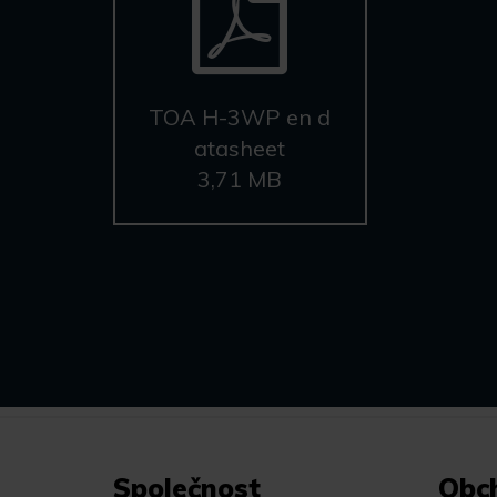
TOA H-3WP en d
atasheet
3,71 MB
Společnost
Obc