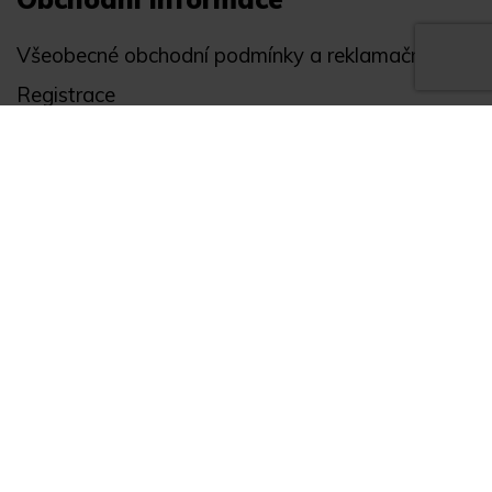
Všeobecné obchodní podmínky a reklamační řád
Registrace
Ochrana osobních údajů
Akce
Můj účet
Divize
Zabezpečení objektů
Autopříslušenství
GPS monitoring
Novinky