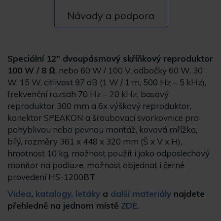
Návody a podpora
Speciální 12" dvoupásmový skříňkový reproduktor
100 W / 8 Ω
, nebo 60 W / 100 V, odbočky 60 W, 30
W, 15 W, citlivost 97 dB (1 W / 1 m, 500 Hz – 5 kHz),
frekvenční rozsah 70 Hz – 20 kHz, basový
reproduktor 300 mm a 6x výškový reproduktor,
konektor SPEAKON a šroubovací svorkovnice pro
pohyblivou nebo pevnou montáž, kovová mřížka,
bílý, rozměry 361 x 448 x 320 mm (Š x V x H),
hmotnost 10 kg, možnost použít i jako odposlechový
monitor na podlaze, možnost objednat i černé
provedení HS-1200BT
Videa
,
katalogy, letáky
a
další materiály
najdete
přehledně na jednom místě
ZDE
.