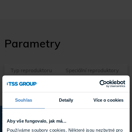
Parametry
Typ reproduktoru
Speciální reproduktory
Typ produktu
Reproduktory
Systém
Komerční audio
Souhlas
Detaily
Více o cookies
Výrobce
TOA
KATALOG
Aby vše fungovalo, jak má...
Používáme soubory cookies. Některé jsou nezbytné pro