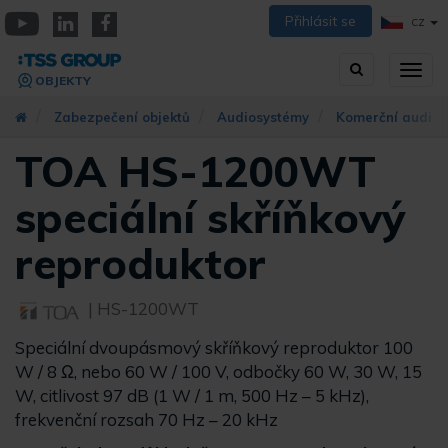
Přejít
Přihlásit se
CZ
k
YouTube
Linkedin
Facebook
hlavnímu
Vyhledávání
Přep
obsahu
OBJEKTY
zobra
navig
Zabezpečení objektů
Audiosystémy
Komerční audio
TOA HS-1200WT
speciální skříňkový
reproduktor
| HS-1200WT
Speciální dvoupásmový skříňkový reproduktor 100
W / 8 Ω, nebo 60 W / 100 V, odbočky 60 W, 30 W, 15
W, citlivost 97 dB (1 W / 1 m, 500 Hz – 5 kHz),
frekvenční rozsah 70 Hz – 20 kHz