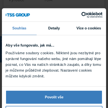
Hmotnost
3.672 kg
Souhlas
Detaily
Více o cookies
Související
Aby vše fungovalo, jak má...
KATALOG
Používáme soubory cookies. Některé jsou nezbytné pro
správné fungování našeho webu, jiné nám pomáhají lépe
poznat, co Vás na našich stránkách zaujalo, a díky tomu
je můžeme průběžně zlepšovat. Nastavení cookies
můžete kdykoli změnit.
Povolit vše