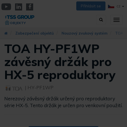
Přejít
Přihlásit se
CZ
k
YouTube
Linkedin
Facebook
hlavnímu
Vyhledávání
Přep
obsahu
OBJEKTY
zobra
navig
Zabezpečení objektů
Nouzový zvukový systém
TOA s
TOA HY-PF1WP
závěsný držák pro
HX-5 reproduktory
| HY-PF1WP
Nerezový závěsný držák určený pro reproduktory
série HX-5. Tento držák je určen pro venkovní použití.