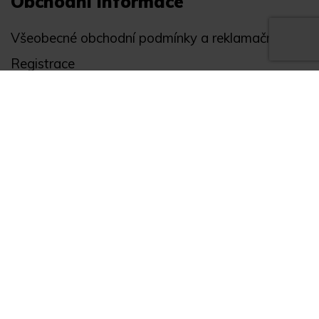
Obchodní informace
Všeobecné obchodní podmínky a reklamační řád
Registrace
Ochrana osobních údajů
Akce
Můj účet
Divize
Zabezpečení objektů
Autopříslušenství
GPS monitoring
Novinky