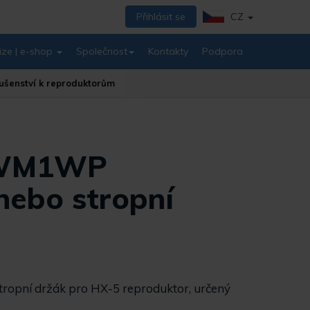
Přihlásit se
CZ
ize | e-shop
Společnost
Kontakty
Podpora
lušenství k reproduktorům
-WM1WP
nebo stropní
ropní držák pro HX-5 reproduktor, určený