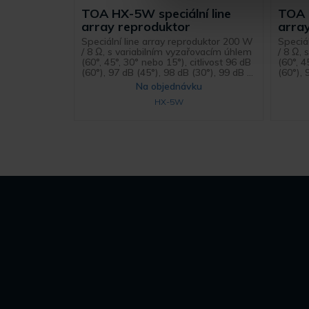
TOA HX-5W speciální line
TOA H
array reproduktor
arra
Speciální line array reproduktor 200 W
Speciá
/ 8 Ω, s variabilním vyzařovacím úhlem
/ 8 Ω,
(60°, 45°, 30° nebo 15°), citlivost 96 dB
(60°, 4
(60°), 97 dB (45°), 98 dB (30°), 99 dB ...
(60°), 
Na objednávku
HX-5W