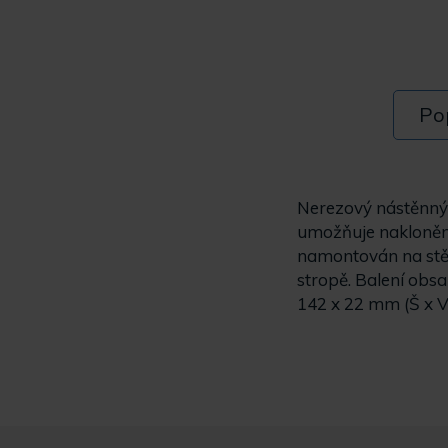
Po
Nerezový nástěnný 
umožňuje naklonění
namontován na stěn
stropě. Balení obs
142 x 22 mm (Š x V 