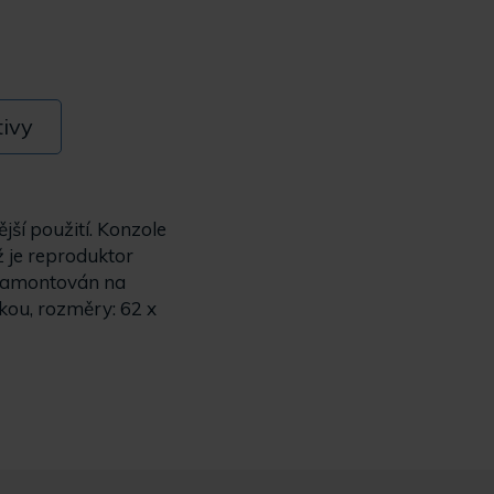
tivy
ší použití. Konzole
 je reproduktor
 namontován na
kou, rozměry: 62 x