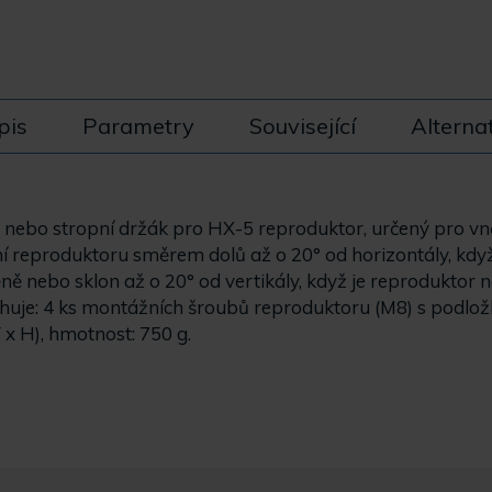
pis
Parametry
Související
Alterna
nebo stropní držák pro HX-5 reproduktor, určený pro vněj
 reproduktoru směrem dolů až o 20° od horizontály, když
ě nebo sklon až o 20° od vertikály, když je reproduktor
ahuje: 4 ks montážních šroubů reproduktoru (M8) s podlož
x H), hmotnost: 750 g.