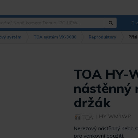
Div
Hledat
?
ový systém
TOA systém VX-3000
Reproduktory
Přís
TOA HY
nástěnný 
držák
| HY-WM1WP
Nerezový nástěnný nebo st
pro venkovní použití.