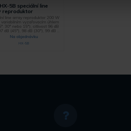
X-5B speciální line
y reproduktor
lní line array reproduktor 200 W
 s variabilním vyzařovacím úhlem
5°, 30° nebo 15°), citlivost 96 dB
97 dB (45°), 98 dB (30°), 99 dB ...
Na objednávku
HX-5B