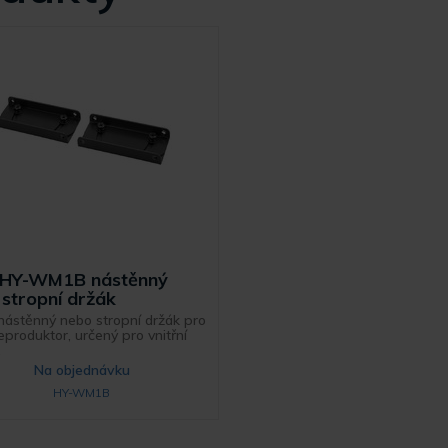
HY-WM1B nástěnný
stropní držák
nástěnný nebo stropní držák pro
eproduktor, určený pro vnitřní
.
Na objednávku
HY-WM1B