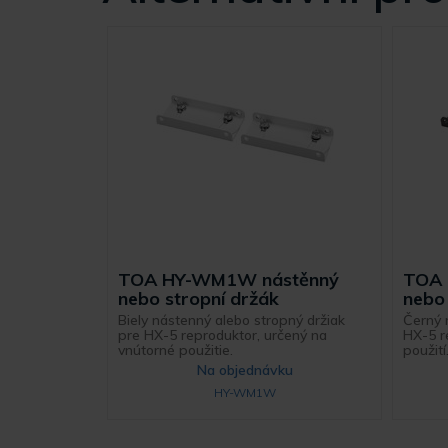
TOA HY-WM1W nástěnný
TOA 
nebo stropní držák
nebo 
Biely nástenný alebo stropný držiak
Černý 
pre HX-5 reproduktor, určený na
HX-5 r
vnútorné použitie.
použití
Na objednávku
HY-WM1W