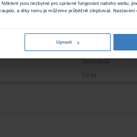
Některé jsou nezbytné pro správné fungování našeho webu, jin
Bílá
zaujalo, a díky tomu je můžeme průběžně zlepšovat. Nastavení 
Bezdrátový
Požární
Upravit
Vnitřní
Bezdrátové
0.2 kg