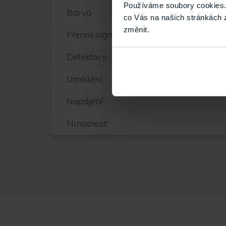
Používáme soubory cookies. 
Barva
co Vás na našich stránkách 
změnit.
Přenos signálu
Detektory
Umístění
Napájení
Hmotnost