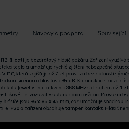
ametry
Návody a podpora
Související
2 RB (Heat)
je bezdrátový hlásič požáru. Zařízení využívá
tekci tepla a umožňuje rychlé zjištění nebezpečné situac
3 V DC
, která zajišťuje až 7 let provozu bez nutnosti výměn
trickou sirénou
o hlasitosti
85 dB
. Komunikace mezi hlás
otokolu
Jeweller
na frekvenci
868 MHz
s dosahem až
1 7
 lze takové provozovat v autonomním režimu. Provozní tepl
y hlásiče jsou
86 x 86 x 45 mm
, což umožňuje snadnou in
tí je
IP20
a zařízení obsahuje
tamper kontakt
. Hlásič nen