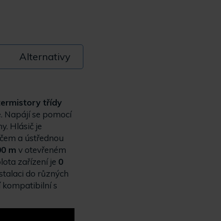
Alternativy
termistory třídy
e. Napájí se pomocí
y. Hlásič je
ičem a ústřednou
00 m
v otevřeném
ota zařízení je
0
stalaci do různých
í kompatibilní s