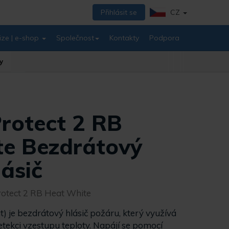
Přihlásit se
CZ
ize | e-shop
Společnost
Kontakty
Podpora
y
Protect 2 RB
e Bezdrátový
lásič
Protect 2 RB Heat White
t) je bezdrátový hlásič požáru, který využívá
etekci vzestupu teploty. Napájí se pomocí