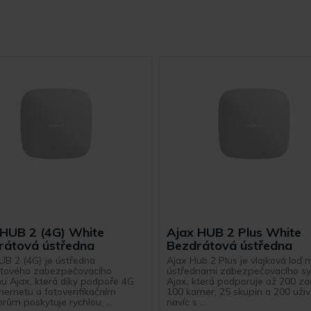
 HUB 2 (4G) White
Ajax HUB 2 Plus White
rátová ústředna
Bezdrátová ústředna
UB 2 (4G) je ústředna
Ajax Hub 2 Plus je vlajková loď 
tového zabezpečovacího
ústřednami zabezpečovacího s
u Ajax, která díky podpoře 4G
Ajax, která podporuje až 200 zař
thernetu a fotoverifikačním
100 kamer, 25 skupin a 200 uživ
rům poskytuje rychlou, ...
navíc s ...