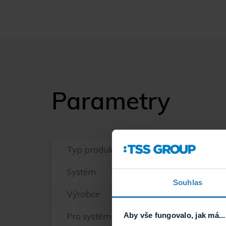
Parametry
Typ produktu
Systém
Souhlas
Výrobce
Pro systém
Aby vše fungovalo, jak má...