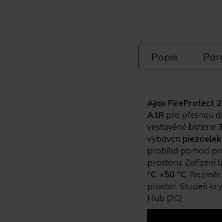
Popis
Par
Ajax FireProtect 
A1R
pro přesnou de
vestavěné baterie
vybaven
piezoelek
probíhá pomocí pr
prostoru. Zařízení
°C +50 °C
. Rozměr
prostor. Stupeň kry
Hub (2G)