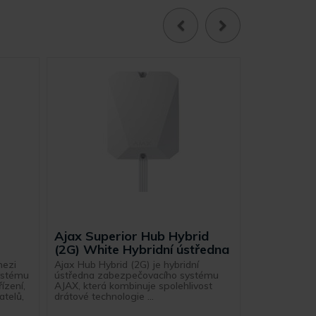
Ajax Superior Hub Hybrid
Ajax Supe
(2G) White Hybridní ústředna
(4G) Whit
mezi
Ajax Hub Hybrid (2G) je hybridní
Ajax Superio
ystému
ústředna zabezpečovacího systému
je výkonná ús
ízení,
AJAX, která kombinuje spolehlivost
bezdrátové i
atelů,
drátové technologie ...
jednom zařízen