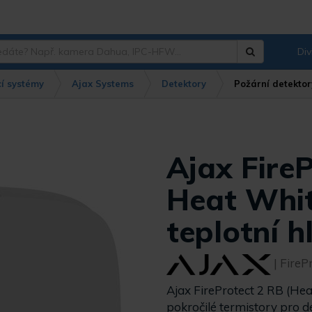
Div
Hledat
?
í systémy
Ajax Systems
Detektory
Požární detektor
Ajax Fire
Heat Whit
teplotní h
| Fire
Ajax FireProtect 2 RB (Hea
pokročilé termistory pro d