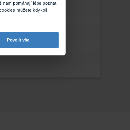
é nám pomáhají lépe poznat,
cookies můžete kdykoli
Povolit vše