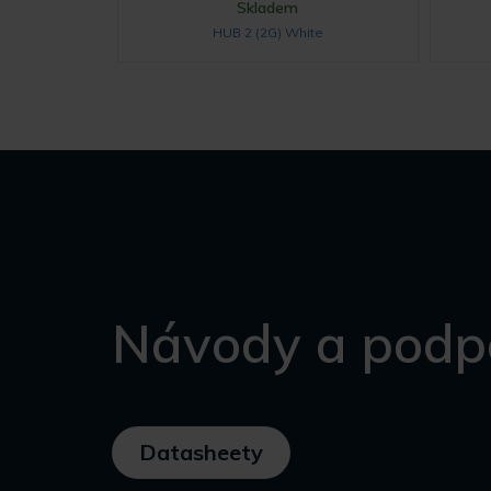
Skladem
HUB 2 (2G) White
Návody a podp
Datasheety