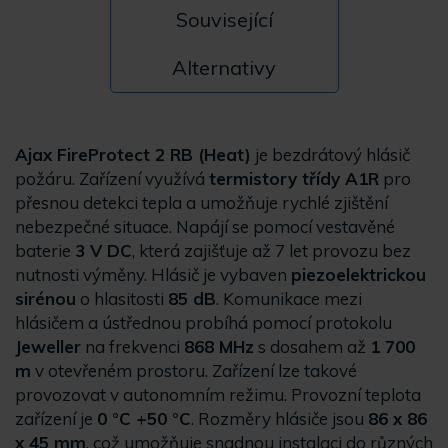
Související
Alternativy
Ajax FireProtect 2 RB (Heat)
je bezdrátový hlásič
požáru. Zařízení využívá
termistory třídy A1R
pro
přesnou detekci tepla a umožňuje rychlé zjištění
nebezpečné situace. Napájí se pomocí vestavěné
baterie
3 V DC
, která zajišťuje až 7 let provozu bez
nutnosti výměny. Hlásič je vybaven
piezoelektrickou
sirénou
o hlasitosti
85 dB
. Komunikace mezi
hlásičem a ústřednou probíhá pomocí protokolu
Jeweller
na frekvenci
868 MHz
s dosahem až
1 700
m
v otevřeném prostoru. Zařízení lze takové
provozovat v autonomním režimu. Provozní teplota
zařízení je
0 °C +50 °C
. Rozměry hlásiče jsou
86 x 86
x 45 mm
, což umožňuje snadnou instalaci do různých