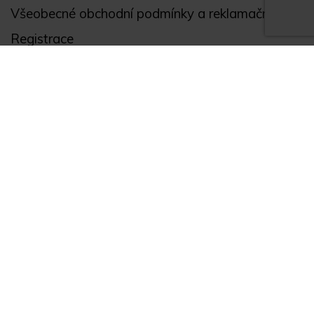
Všeobecné obchodní podmínky a reklamační řád
Registrace
Ochrana osobních údajů
Akce
Můj účet
Divize
Zabezpečení objektů
Autopříslušenství
GPS monitoring
Novinky
Zajímavosti