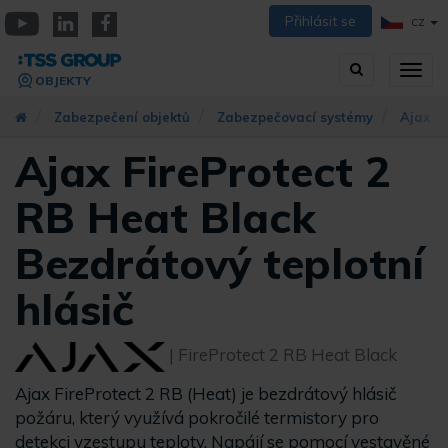
Přejít
Přihlásit se
CZ
k
YouTube
Linkedin
Facebook
hlavnímu
Vyhledávání
Přep
obsahu
OBJEKTY
zobra
navig
Zabezpečení objektů
Zabezpečovací systémy
Ajax S
Ajax FireProtect 2
RB Heat Black
Bezdrátový teplotní
hlásič
| FireProtect 2 RB Heat Black
Ajax FireProtect 2 RB (Heat) je bezdrátový hlásič
požáru, který využívá pokročilé termistory pro
detekci vzestupu teploty. Napájí se pomocí vestavěné