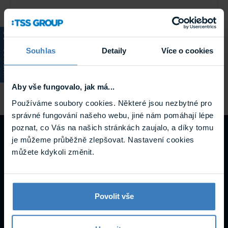
Ajax HUB 2 (2G) Black Bezdrátová ústředna
Ústředna Ajax HUB 2 (2G) umožňuje komunikaci mezi
Souhlas
Detaily
Více o cookies
KATALOG
zařízeními v systému a podporuje i přenos obrázků z
detektorů pohybu s fotoverifikací. Spolehlivá komunikace ...
Skladem
Aby vše fungovalo, jak má...
HUB 2 (2G) Black
Používáme soubory cookies. Některé jsou nezbytné pro
správné fungování našeho webu, jiné nám pomáhají lépe
poznat, co Vás na našich stránkách zaujalo, a díky tomu
Návody a
je můžeme průběžně zlepšovat. Nastavení cookies
můžete kdykoli změnit.
podpora
Povolit vše
Datasheety