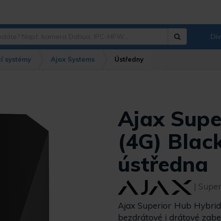
Div
Hledat
?
í systémy
Ajax Systems
Ústředny
Ajax Supe
(4G) Blac
ústředna
| Supe
Ajax Superior Hub Hybrid 
bezdrátové i drátové zabe