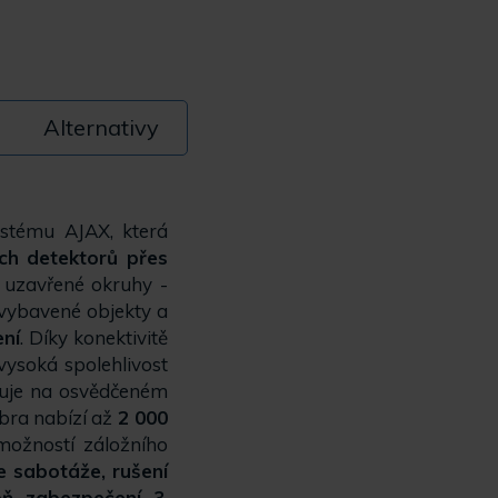
Alternativy
stému AJAX, která
ch detektorů přes
 uzavřené okruhy -
 vybavené objekty a
ení
. Díky konektivitě
vysoká spolehlivost
guje na osvědčeném
bra nabízí až
2 000
ožností záložního
e sabotáže, rušení
ň zabezpečení 3
.