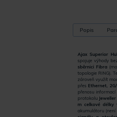
Popis
Par
Ajax Superior Hu
spojuje výhody be
sběrnici Fibra
(mo
topologie RING). T
zároveň využít mo
přes
Ethernet, 2G
přenosu informací
protokolu
Jewelle
m celkové délky 
akumulátoru (není 
signálu a otevře