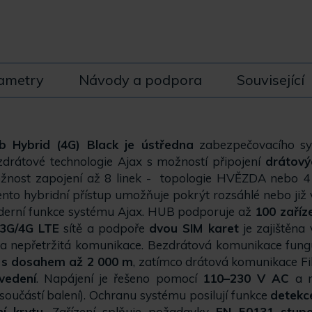
ametry
Návody a podpora
Související
b Hybrid (4G) Black je ústředna
zabezpečovacího sy
zdrátové technologie Ajax s možností připojení
drátový
žnost zapojení až 8 linek - topologie HVĚZDA nebo 4
ento hybridní přístup umožňuje pokrýt rozsáhlé nebo již
derní funkce systému Ajax. HUB podporuje až
100 zaříz
/3G/4G LTE
sítě a podpoře
dvou SIM karet
je zajištěna 
 a nepřetržitá komunikace. Bezdrátová komunikace fun
r s dosahem až 2 000 m
, zatímco drátová komunikace Fi
vedení
. Napájení je řešeno pomocí
110–230 V AC
a m
součástí balení). Ochranu systému posilují funkce
detekc
ní krytu
. Zařízení splňuje požadavky
EN 50131 stupe