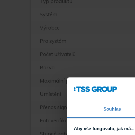
Typ produktu
Systém
Výrobce
Pro systém
Počet uživatelů
Barva
Maximální počet vstupů
Umístění
Přenos signálu
Souhlas
Fotoverifikace
Aby vše fungovalo, jak má...
Stupeň zabezpečení