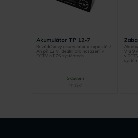
Akumulátor TP 12-7
Zaba
Bezúdržbový akumulátor o kapacitě 7
Akumul
Ah při 12 V. Ideální pro nasazení v
V a 9 A
CCTV a EZS systémech.
v CCTV
systém
Skladem
TP 12-7