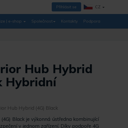
Přihlásit se
CZ
ize | e-shop
Společnost
Kontakty
Podpora
rior Hub Hybrid
k Hybridní
rior Hub Hybrid (4G) Black
(4G) Black je výkonná ústředna kombinující
zpečení v jednom zařízení. Díky podpoře 4G