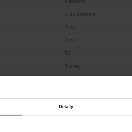
Ústředny
Ajax Systems
Ajax
Ajax
50
Černá
100
Vnitřní
2G, 4G, Bezdrátový, Drátový
Detaily
Ano
Grade 3