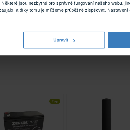
Některé jsou nezbytné pro správné fungování našeho webu, jin
zaujalo, a díky tomu je můžeme průběžně zlepšovat. Nastavení 
1.27 kg
Upravit
Top