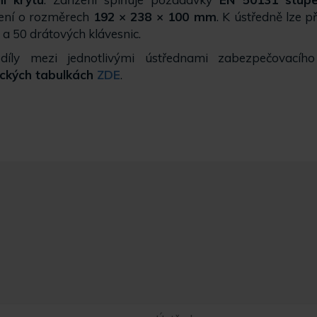
ení o rozměrech
192 × 238 × 100 mm
. K ústředně lze př
 a 50 drátových klávesnic.
zdíly mezi jednotlivými ústřednami zabezpečovací
ických tabulkách
ZDE
.