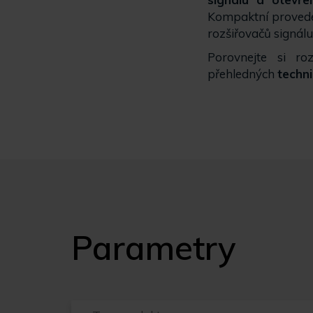
Kompaktní proved
rozšiřovačů signálu
Porovnejte si ro
přehledných
techn
Parametry