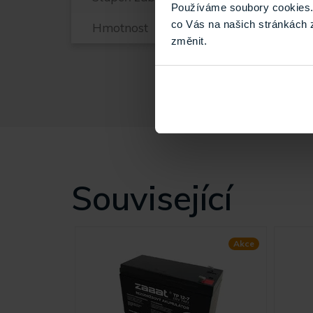
Používáme soubory cookies. 
co Vás na našich stránkách 
Hmotnost
změnit.
Související
Akce