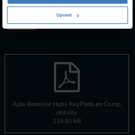
Upravit
Datasheety
Ajax Baseline Hubs KeyPads en Comp
atibility
115,93 kB