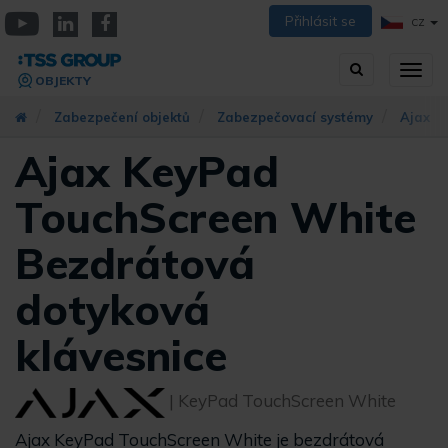
Přejít
Přihlásit se
CZ
k
YouTube
Linkedin
Facebook
hlavnímu
Vyhledávání
Přep
obsahu
OBJEKTY
zobra
navig
Zabezpečení objektů
Zabezpečovací systémy
Ajax S
Ajax KeyPad
TouchScreen White
Bezdrátová
dotyková
klávesnice
| KeyPad TouchScreen White
Ajax KeyPad TouchScreen White je bezdrátová