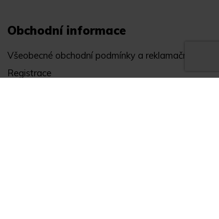
Obchodní informace
Všeobecné obchodní podmínky a reklamační řád
Registrace
Ochrana osobních údajů
Akce
Můj účet
Divize
Zabezpečení objektů
Autopříslušenství