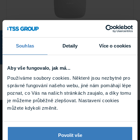
Souhlas
Detaily
Více o cookies
KATALOG
Ajax HUB 2 Plus White Bezdrátová ústředna
Ajax Hub 2 Plus je vlajková loď mezi ústřednami
zabezpečovacího systému Ajax, která podporuje až 200
zařízení, 100 kamer, 25 skupin a 200 uživatelů, navíc s ...
Aby vše fungovalo, jak má...
Používáme soubory cookies. Některé jsou nezbytné pro
Skladem
správné fungování našeho webu, jiné nám pomáhají lépe
HUB 2 Plus White
poznat, co Vás na našich stránkách zaujalo, a díky tomu
je můžeme průběžně zlepšovat. Nastavení cookies
můžete kdykoli změnit.
Návody a
podpora
Povolit vše