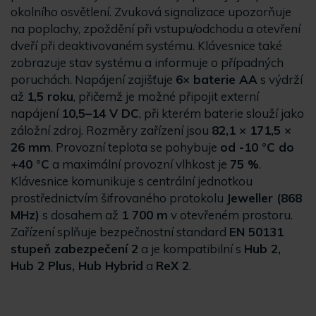
okolního osvětlení. Zvuková signalizace upozorňuje
na poplachy, zpoždění při vstupu/odchodu a otevření
dveří při deaktivovaném systému. Klávesnice také
zobrazuje stav systému a informuje o případných
poruchách. Napájení zajišťuje
6× baterie AA
s výdrží
až
1,5 roku
, přičemž je možné připojit externí
napájení
10,5–14 V DC
, při kterém baterie slouží jako
záložní zdroj. Rozměry zařízení jsou
82,1 × 171,5 ×
26 mm
. Provozní teplota se pohybuje
od -10 °C do
+40 °C
a maximální provozní vlhkost je
75 %
.
Klávesnice komunikuje s centrální jednotkou
prostřednictvím šifrovaného protokolu
Jeweller (868
MHz)
s dosahem až
1 700 m
v otevřeném prostoru.
Zařízení splňuje bezpečnostní standard
EN 50131
stupeň zabezpečení 2
a je kompatibilní s
Hub 2,
Hub 2 Plus, Hub Hybrid
a
ReX 2
.