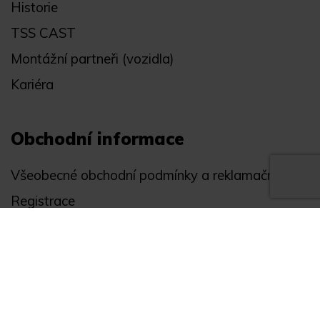
Historie
TSS CAST
Montážní partneři (vozidla)
Kariéra
Obchodní informace
Všeobecné obchodní podmínky a reklamační řád
Registrace
Ochrana osobních údajů
Akce
Můj účet