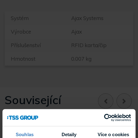
Systém
Ajax Systems
Výrobce
Ajax
Příslušenství
RFID karta/čip
Hmotnost
0.007 kg
Související
Souhlas
Detaily
Více o cookies