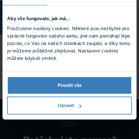
KATALOG
Aby vše fungovalo, jak má...
Používáme soubory cookies. Některé jsou nezbytné pro
správné fungování našeho webu, jiné nám pomáhají lépe
poznat, co Vás na našich stránkách zaujalo, a díky tomu
Ajax KeyPad Plus White Bezdrátová
je můžeme průběžně zlepšovat. Nastavení cookies
klávesnice se čtečkou
můžete kdykoli změnit.
Ajax KeyPad Plus White je bezdrátová dotyková klávesnice
nové generace, která umožňuje pohodlné a bezpečné
ovládání ...
Skladem
Povolit vše
Keypad Plus White
Upravit