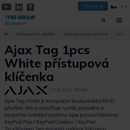
Přejít
Přihlásit se
CZ
k
YouTube
Linkedin
Facebook
hlavnímu
Vyhledávání
Přep
obsahu
OBJEKTY
zobra
navig
Zabezpečení objektů
Zabezpečovací systémy
Ajax S
Ajax Tag 1pcs
White přístupová
klíčenka
| Tag 1pcs White
Ajax Tag White je kompaktní bezkontaktní RFID
přívěšek, který umožňuje rychlé, pohodlné a
bezpečné ovládání systému Ajax pomocí klávesnic
KeyPad Plus / KeyPad Outdoor / KeyPad
TouchScreen, bez nutnosti zadávat kód nebo