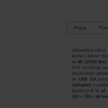
Popis
Par
16kanálový síťový
kamer i kamer tře
do
4K (25/30 fps)
NVR umožňuje ins
dlouhodobé ukládá
3× USB 2.0
porty
výstupem
a vzdále
teplota je
0 °C až 
330 × 330 × 44 m