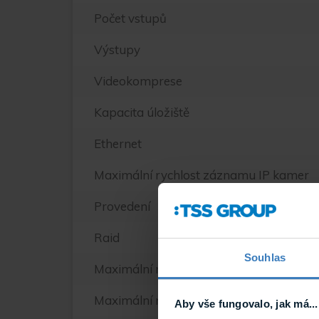
Počet vstupů
Výstupy
Videokomprese
Kapacita úložiště
Ethernet
Maximální rychlost záznamu IP kamer
Provedení
Raid
Souhlas
Maximální rozlišení na IP kameru
Maximální rozlišení pro záznam
Aby vše fungovalo, jak má...