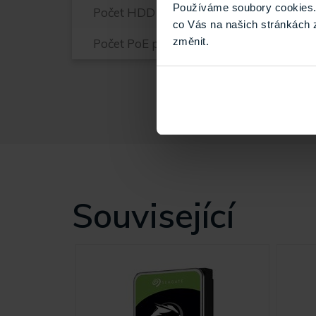
Používáme soubory cookies. 
Počet HDD
co Vás na našich stránkách 
změnit.
Počet PoE portů
Související