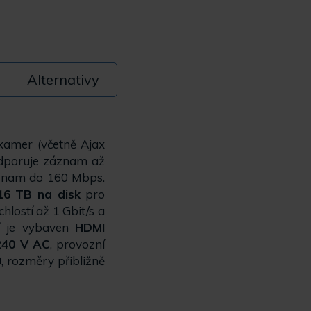
Alternativy
kamer (včetně Ajax
odporuje záznam až
znam do 160 Mbps.
16 TB na disk
pro
chlostí až 1 Gbit/s a
ní je vybaven
HDMI
240 V AC
, provozní
0
, rozměry přibližně