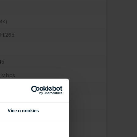
4K)
 H.265
45
0 Mbps
 Rack
Více o cookies
x
x