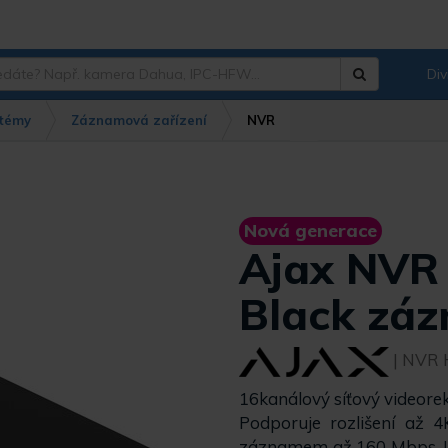
Div
Hledat
?
témy
Záznamová zařízení
NVR
Nová generace
Ajax NVR
Black záz
| NVR 
16kanálový síťový videore
Podporuje rozlišení až 4
záznamem až 160 Mbps. U