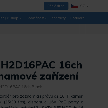
Přihlásit se
CZ
ize | e-shop
Společnost
Kontakty
Podpora
 H2D16PAC 16ch
namové zařízení
H2D16PAC 16ch Black
kordér pro záznam a správu až 16 IP kamer.
K (25/30 fps), disponuje 16× PoE porty a
možňuje instalaci 2× SATA 3,5″ HDD do 16