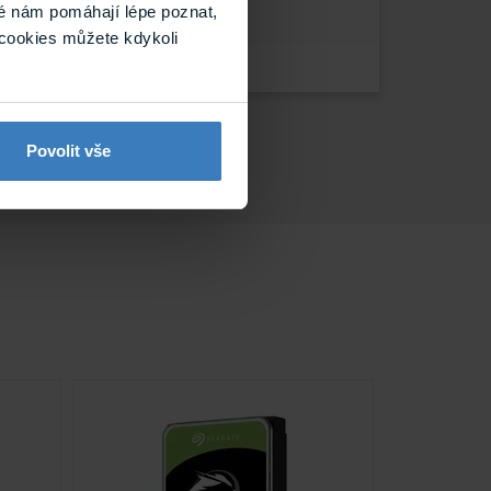
é nám pomáhají lépe poznat,
cookies můžete kdykoli
Povolit vše