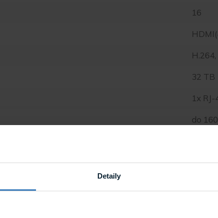
16
HDMI(
H.264,
32 TB
1x RJ-
do 16
Stolní,
Ano
Detaily
12 Mp
12 Mp