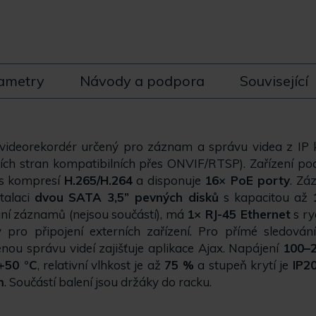
ametry
Návody a podpora
Související
 videorekordér určený pro záznam a správu videa z IP 
tích stran kompatibilních přes ONVIF/RTSP). Zařízení p
s kompresí
H.265/H.264
a disponuje
16× PoE porty
. Zá
talaci
dvou SATA 3,5” pevných disků
s kapacitou až
ní záznamů (nejsou součástí), má
1× RJ-45 Ethernet
s ry
 pro připojení externích zařízení. Pro přímé sledová
nou správu videí zajišťuje aplikace Ajax. Napájení
100–
+50 °C
, relativní vlhkost je až
75 %
a stupeň krytí je
IP2
m
. Součástí balení jsou držáky do racku.