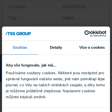
Výrobce
EASYDOOR
Typ
Video
Použité vodiče
EASYDOOR 2 vodič
Typ systému Comelit
Interkom
Souhlas
Detaily
Více o cookies
Hmotnost
2.14 kg
Aby vše fungovalo, jak má...
KATALOG
Používáme soubory cookies. Některé jsou nezbytné pro
správné fungování našeho webu, jiné nám pomáhají lépe
Související
poznat, co Vás na našich stránkách zaujalo, a díky tomu
je můžeme průběžně zlepšovat. Nastavení cookies
můžete kdykoli změnit.