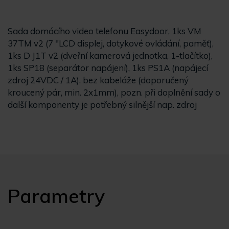
Sada domácího video telefonu Easydoor, 1ks VM
37TM v2 (7 "LCD displej, dotykové ovládání, paměť),
1ks D J1T v2 (dveřní kamerová jednotka, 1-tlačítko),
1ks SP18 (separátor napájení), 1ks PS1A (napájecí
zdroj 24VDC / 1A), bez kabeláže (doporučený
kroucený pár, min. 2x1mm), pozn. při doplnění sady o
další komponenty je potřebný silnější nap. zdroj
Parametry