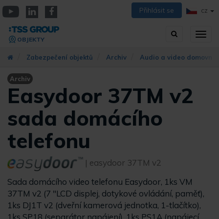
Přejít
Přihlásit se
CZ
k
YouTube
Linkedin
Facebook
hlavnímu
Vyhledávání
Přep
obsahu
OBJEKTY
zobra
navig
Zabezpečení objektů
Archiv
Audio a video domovní t
Archiv
Easydoor 37TM v2
sada domácího
telefonu
| easydoor 37TM v2
Sada domácího video telefonu Easydoor, 1ks VM
37TM v2 (7 "LCD displej, dotykové ovládání, paměť),
1ks DJ1T v2 (dveřní kamerová jednotka, 1-tlačítko),
1ks SP18 (separátor napájení), 1ks PS1A (napájecí