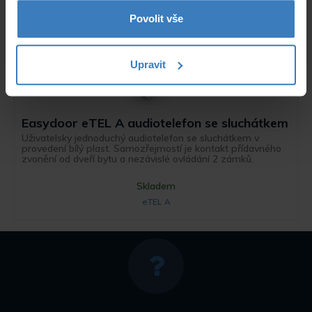
Povolit vše
Upravit
Easydoor eTEL A audiotelefon se sluchátkem
Uživatelsky jednoduchý audiotelefon se sluchátkem v
provedení bílý plast. Samozřejmostí je kontakt přídavného
zvonění od dveří bytu a nezávislé ovládání 2 zámků.
Skladem
eTEL A