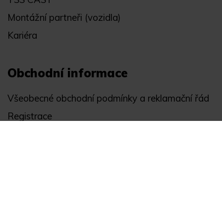
Montážní partneři (vozidla)
Kariéra
Obchodní informace
Všeobecné obchodní podmínky a reklamační řád
Registrace
Ochrana osobních údajů
Akce
Můj účet
Divize